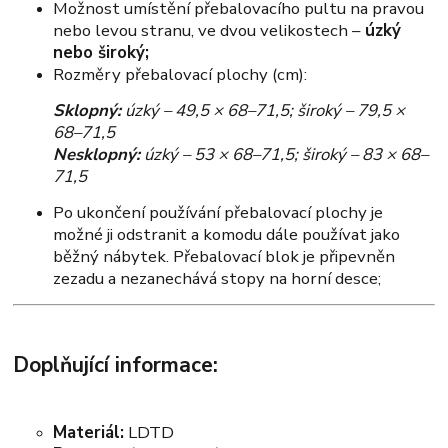
Možnost umístění přebalovacího pultu na pravou
nebo levou stranu, ve dvou velikostech –
úzký
nebo široký;
Rozměry přebalovací plochy (cm):
Sklopný:
úzký – 49,5 × 68–71,5; široký – 79,5 ×
68–71,5
Nesklopný:
úzký – 53 × 68–71,5; široký – 83 × 68–
71,5
Po ukončení používání přebalovací plochy je
možné ji odstranit a komodu dále používat jako
běžný nábytek. Přebalovací blok je připevněn
zezadu a nezanechává stopy na horní desce;
Doplňující informace:
Materiál:
LDTD