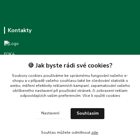
Kontakty
FOKA
🍪 Jak byste rádi své cookies?
Podpora foka.cz
+420777455677
Soubory cookies používáme ke správnému fungování našeho e-
shopu a v případě vašeho souhlasu také ke sledování statistik o
(Po-Pá 8:30-16:00)
webu, měření efektivity reklamních kampaní, zapamatování vašeho
oblíbeného nastavení při používání stránek, či zobrazení reklam
love@foka.cz
odpovídajících vašim preferencím.
Více k využití cookies
Souhlasím
Nastavení
Souhlas můžete odmítnout
zde
.
Vytvořeno na
Eshop-rychle.cz