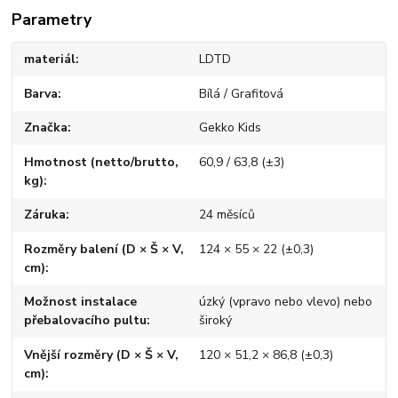
Parametry
materiál
LDTD
Barva
Bílá / Grafitová
Značka
Gekko Kids
Hmotnost (netto/brutto,
60,9 / 63,8 (±3)
kg)
Záruka
24 měsíců
Rozměry balení (D × Š × V,
124 × 55 × 22 (±0,3)
cm)
Možnost instalace
úzký (vpravo nebo vlevo) nebo
přebalovacího pultu
široký
Vnější rozměry (D × Š × V,
120 × 51,2 × 86,8 (±0,3)
cm)