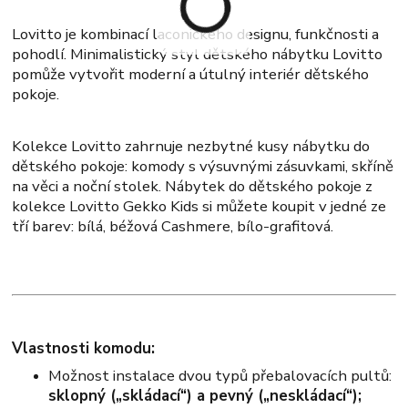
Lovitto je kombinací laconického designu, funkčnosti a
pohodlí. Minimalistický styl dětského nábytku Lovitto
pomůže vytvořit moderní a útulný interiér dětského
pokoje.
Kolekce Lovitto zahrnuje nezbytné kusy nábytku do
dětského pokoje: komody s výsuvnými zásuvkami, skříně
na věci a noční stolek. Nábytek do dětského pokoje z
kolekce Lovitto Gekko Kids si můžete koupit v jedné ze
tří barev: bílá, béžová Cashmere, bílo-grafitová.
Vlastnosti komodu:
Možnost instalace dvou typů přebalovacích pultů:
sklopný („skládací“) a pevný („neskládací“);