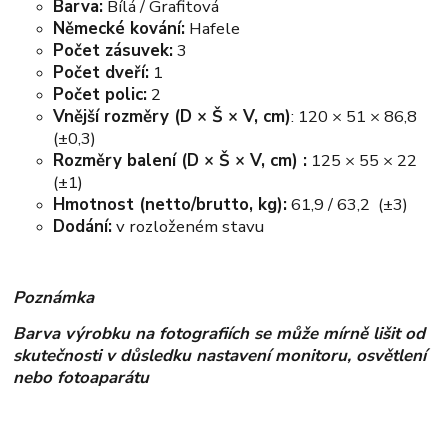
Barva:
Bílá / Grafitová
Německé kování:
Hafele
Počet zásuvek:
3
Počet dveří:
1
Počet polic:
2
Vnější rozměry (D × Š × V, cm)
: 120 × 51 × 86,8
(±0,3)
Rozměry balení (D × Š × V, cm) :
125 × 55 × 22
(±1)
Hmotnost (netto/brutto, kg):
61,9
/ 63,2 (±3)
Dodání:
v rozloženém stavu
Poznámka
Barva výrobku na fotografiích se může mírně lišit od
skutečnosti v důsledku nastavení monitoru, osvětlení
nebo fotoaparátu