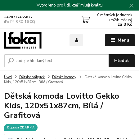
Vytvořeno pro lidi, kteří milují kvalitu
0
měrných jednotek
+420777455677
(m2/b.m/kus)
(Po-Pá 8:30-16:00)
za
0 Kč
Menu
Hledat
Úvod
Dětský nábytek
Dětské komody
Dětská komoda Lovitto Gekko
Kids, 120x51x87cm, Bílá / Grafitová
Dětská komoda Lovitto Gekko
Kids, 120x51x87cm, Bílá /
Grafitová
Doprava ZDARMA