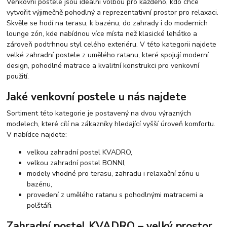
Venkovní postele jsou ideální volbou pro každého, kdo chce
vytvořit výjimečně pohodlný a reprezentativní prostor pro relaxaci.
Skvěle se hodí na terasu, k bazénu, do zahrady i do moderních
lounge zón, kde nabídnou více místa než klasické lehátko a
zároveň podtrhnou styl celého exteriéru. V této kategorii najdete
velké zahradní postele z umělého ratanu, které spojují moderní
design, pohodlné matrace a kvalitní konstrukci pro venkovní
použití.
Jaké venkovní postele u nás najdete
Sortiment této kategorie je postavený na dvou výrazných
modelech, které cílí na zákazníky hledající vyšší úroveň komfortu.
V nabídce najdete:
velkou zahradní postel KVADRO,
velkou zahradní postel BONNI,
modely vhodné pro terasu, zahradu i relaxační zónu u
bazénu,
provedení z umělého ratanu s pohodlnými matracemi a
polštáři.
Zahradní postel KVADRO – velký prostor