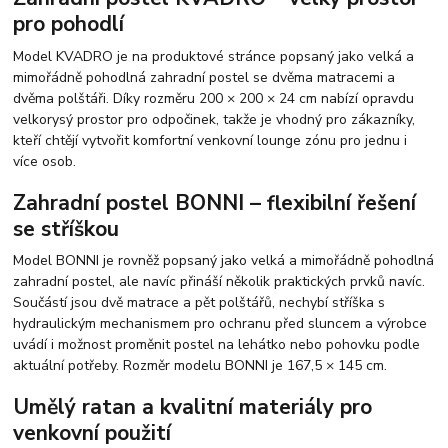
pro pohodlí
Model KVADRO je na produktové stránce popsaný jako velká a
mimořádně pohodlná zahradní postel se dvěma matracemi a
dvěma polštáři. Díky rozměru 200 × 200 × 24 cm nabízí opravdu
velkorysý prostor pro odpočinek, takže je vhodný pro zákazníky,
kteří chtějí vytvořit komfortní venkovní lounge zónu pro jednu i
více osob.
Zahradní postel BONNI – flexibilní řešení
se stříškou
Model BONNI je rovněž popsaný jako velká a mimořádně pohodlná
zahradní postel, ale navíc přináší několik praktických prvků navíc.
Součástí jsou dvě matrace a pět polštářů, nechybí stříška s
hydraulickým mechanismem pro ochranu před sluncem a výrobce
uvádí i možnost proměnit postel na lehátko nebo pohovku podle
aktuální potřeby. Rozměr modelu BONNI je 167,5 × 145 cm.
Umělý ratan a kvalitní materiály pro
venkovní použití