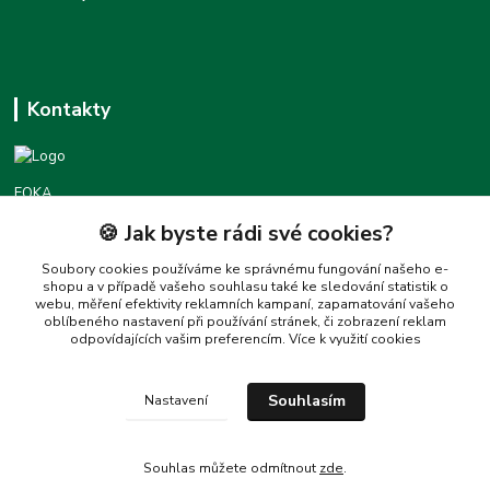
Kontakty
FOKA
🍪 Jak byste rádi své cookies?
Podpora foka.cz
+420777455677
Soubory cookies používáme ke správnému fungování našeho e-
shopu a v případě vašeho souhlasu také ke sledování statistik o
(Po-Pá 8:30-16:00)
webu, měření efektivity reklamních kampaní, zapamatování vašeho
oblíbeného nastavení při používání stránek, či zobrazení reklam
love@foka.cz
odpovídajících vašim preferencím.
Více k využití cookies
Souhlasím
Nastavení
Souhlas můžete odmítnout
zde
.
Vytvořeno na
Eshop-rychle.cz