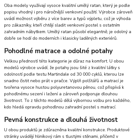
Oba modely využívají vysoce kvalitní umělý ratan, který je podle
popisu vhodný i pro náročnější venkovní použití. Výrobce zároveň
uvádí možnost výběru z více barev a typů výpletu, což je výhoda
pro zákazníky, kteří chtějí sladit venkovní postel s ostatním
zahradním nábytkem. Umělý ratan působí elegantně, je odolný a
dobře se hodí do moderních i klasicky laděných exteriérů.
Pohodlné matrace a odolné potahy
Velkou předností této kategorie je důraz na komfort. U obou
modelů výrobce uvádí, že potahy jsou šité z kvalitní látky s
odolností podle testu Martindale od 30 000 cyklů, kterou lze
snadno čistit nebo prát v pračce. Výplň polštářů a matrací je
tvořena vysoce hustou polyuretanovou pěnou, což přispívá k
pohodlnému sezení i ležení a zároveň podporuje dlouhou
životnost. To z těchto modelů dělá výbornou volbu pro každého,
kdo hledá opravdu pohodlnou zahradní postel s matrací.
Pevná konstrukce a dlouhá životnost
U obou produktů je zdůrazněna kvalitní konstrukce. Produktové
stránky uvádějí hliníkový rám s tlustými stěnami, přičemž v