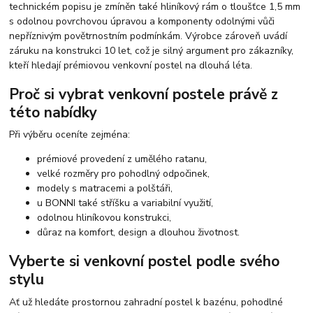
technickém popisu je zmíněn také hliníkový rám o tloušťce 1,5 mm
s odolnou povrchovou úpravou a komponenty odolnými vůči
nepříznivým povětrnostním podmínkám. Výrobce zároveň uvádí
záruku na konstrukci 10 let, což je silný argument pro zákazníky,
kteří hledají prémiovou venkovní postel na dlouhá léta.
Proč si vybrat venkovní postele právě z
této nabídky
Při výběru oceníte zejména:
prémiové provedení z umělého ratanu,
velké rozměry pro pohodlný odpočinek,
modely s matracemi a polštáři,
u BONNI také stříšku a variabilní využití,
odolnou hliníkovou konstrukci,
důraz na komfort, design a dlouhou životnost.
Vyberte si venkovní postel podle svého
stylu
Ať už hledáte prostornou zahradní postel k bazénu, pohodlné