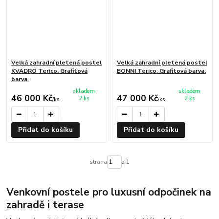
Velká zahradní pletená postel
Velká zahradní pletená postel
KVADRO Terico. Grafitová
BONNI Terico. Grafitová barva.
barva.
skladem
skladem
46 000 Kč
47 000 Kč
2 ks
2 ks
/
ks
/
ks
Přidat do košíku
Přidat do košíku
strana
z 1
Venkovní postele pro luxusní odpočinek na
zahradě i terase