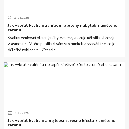
19
.
06
.
2025
Jak vybrat kvalitní zahradní pletený nábytek z umělého
ratanu
Kvalitní venkovní pletený nábytek se vyznačuje několika klíčovými
vlastnostmi. V této publikaci vám srozumitelně vysvětlíme, co je
důležité zohlednit ...
číst celé
19
.
06
.
2025
Jak vybrat kvalitní a nejlepší závěsné křeslo z umělého
ratanu