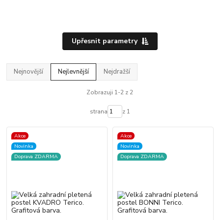
Upřesnit parametry
Nejnovější
Nejlevnější
Nejdražší
Zobrazuji 1-2 z 2
strana
z 1
Akce
Akce
Novinka
Novinka
Doprava ZDARMA
Doprava ZDARMA