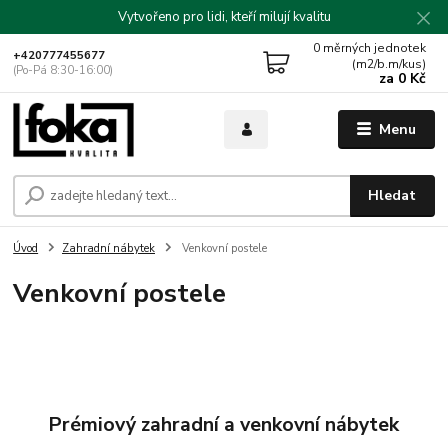
Vytvořeno pro lidi, kteří milují kvalitu
0
měrných jednotek
+420777455677
(m2/b.m/kus)
(Po-Pá 8:30-16:00)
za
0 Kč
Menu
Hledat
Úvod
Zahradní nábytek
Venkovní postele
Venkovní postele
Prémiový zahradní a venkovní nábytek