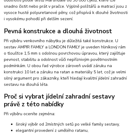
odolností podle testu Martindale od 30 000 cyklů, které lze
snadno čistit nebo prát v pračce. Výplně polštářů a matrací jsou z
vysoce husté polyuretanové pěny, což přispívá k dlouhé životnosti
i vysokému pohodlí při delším sezení.
Pevná konstrukce a dlouhá životnost
Při výběru venkovního nábytku je důležitá také konstrukce. U
sestav AMPIR FAMILY a LONDON FAMILY je uveden hliníkový rám
o tloušťce 1,5 mm s odolnou povrchovou úpravou, který zajišťuje
pevnost, stabilitu a odolnost vůči nepříznivým povětrnostním
podmínkám. U obou řad výrobce zároveň uvádí záruku na
konstrukci 10 let a záruku na ratan a materiály 5 let, což je velmi
silný argument pro zákazníky, kteří hledají kvalitní jídelní zahradní
sestavu na dlouhá léta.
Proč si vybrat jídelní zahradní sestavy
právě z této nabídky
Při výběru oceníte zejména:
široký výběr od 2místných setů po velké family sestavy,
elegantní provedení z umělého ratanu,