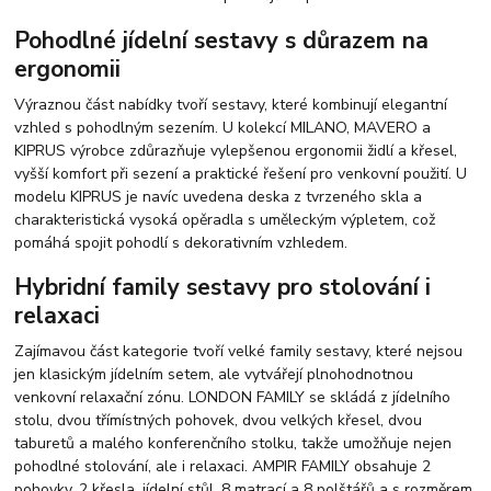
Pohodlné jídelní sestavy s důrazem na
ergonomii
Výraznou část nabídky tvoří sestavy, které kombinují elegantní
vzhled s pohodlným sezením. U kolekcí MILANO, MAVERO a
KIPRUS výrobce zdůrazňuje vylepšenou ergonomii židlí a křesel,
vyšší komfort při sezení a praktické řešení pro venkovní použití. U
modelu KIPRUS je navíc uvedena deska z tvrzeného skla a
charakteristická vysoká opěradla s uměleckým výpletem, což
pomáhá spojit pohodlí s dekorativním vzhledem.
Hybridní family sestavy pro stolování i
relaxaci
Zajímavou část kategorie tvoří velké family sestavy, které nejsou
jen klasickým jídelním setem, ale vytvářejí plnohodnotnou
venkovní relaxační zónu. LONDON FAMILY se skládá z jídelního
stolu, dvou třímístných pohovek, dvou velkých křesel, dvou
taburetů a malého konferenčního stolku, takže umožňuje nejen
pohodlné stolování, ale i relaxaci. AMPIR FAMILY obsahuje 2
pohovky, 2 křesla, jídelní stůl, 8 matrací a 8 polštářů a s rozměrem