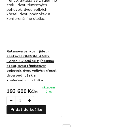
Ratanová venkovní jídelní
sestava LONDON FAMILY
Terico. Skládá se z jídelního
stolu, dvou třímístných
pohovek, dvou velkých křesel,
dvou podnožek a
konferenčního stolku.
skladem
193 600 Kč
5 ks
/
ks
Přidat do košíku