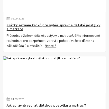
02
.
09
.
2025
Krátký seznam kroků pro výběr správné dětské postýlky
a matrace
Průvodce výběrem dětské postýlky a matrace Učiňte informované
rozhodnutí pro bezpečnost, zdraví a pohodlí vašeho dítěte na
základě údajů a oficiálníc...
číst celé
01
.
09
.
2025
Jak správně vybrat dětskou postýlku a matraci?