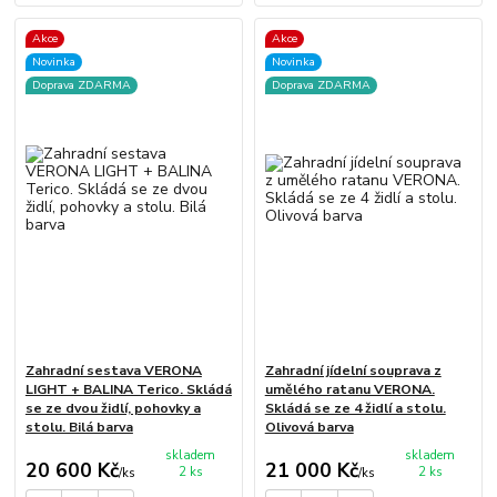
Akce
Akce
Novinka
Novinka
Doprava ZDARMA
Doprava ZDARMA
Zahradní sestava VERONA
Zahradní jídelní souprava z
LIGHT + BALINA Terico. Skládá
umělého ratanu VERONA.
se ze dvou židlí, pohovky a
Skládá se ze 4 židlí a stolu.
stolu. Bilá barva
Olivová barva
skladem
skladem
20 600 Kč
21 000 Kč
2 ks
2 ks
/
ks
/
ks