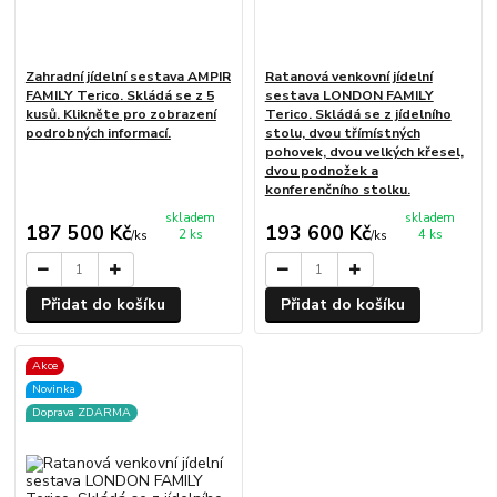
Zahradní jídelní sestava AMPIR
Ratanová venkovní jídelní
FAMILY Terico. Skládá se z 5
sestava LONDON FAMILY
kusů. Klikněte pro zobrazení
Terico. Skládá se z jídelního
podrobných informací.
stolu, dvou třímístných
pohovek, dvou velkých křesel,
dvou podnožek a
konferenčního stolku.
skladem
skladem
187 500 Kč
193 600 Kč
2 ks
4 ks
/
ks
/
ks
Přidat do košíku
Přidat do košíku
Akce
Novinka
Doprava ZDARMA