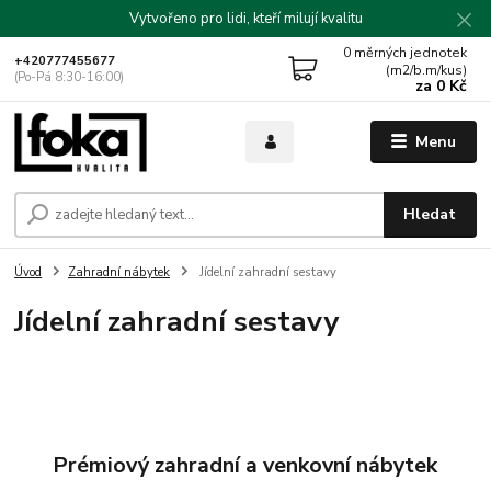
Vytvořeno pro lidi, kteří milují kvalitu
0
měrných jednotek
+420777455677
(m2/b.m/kus)
(Po-Pá 8:30-16:00)
za
0 Kč
Menu
Hledat
Úvod
Zahradní nábytek
Jídelní zahradní sestavy
Jídelní zahradní sestavy
Prémiový zahradní a venkovní nábytek