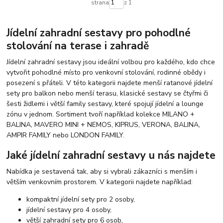
strana
z 1
Jídelní zahradní sestavy pro pohodlné
stolování na terase i zahradě
Jídelní zahradní sestavy jsou ideální volbou pro každého, kdo chce
vytvořit pohodlné místo pro venkovní stolování, rodinné obědy i
posezení s přáteli. V této kategorii najdete menší ratanové jídelní
sety pro balkon nebo menší terasu, klasické sestavy se čtyřmi či
šesti židlemi i větší family sestavy, které spojují jídelní a lounge
zónu v jednom. Sortiment tvoří například kolekce MILANO +
BALINA, MAVERO MINI + NEMOS, KIPRUS, VERONA, BALINA,
AMPIR FAMILY nebo LONDON FAMILY.
Jaké jídelní zahradní sestavy u nás najdete
Nabídka je sestavená tak, aby si vybrali zákazníci s menším i
větším venkovním prostorem. V kategorii najdete například:
kompaktní jídelní sety pro 2 osoby,
jídelní sestavy pro 4 osoby,
větší zahradní sety pro 6 osob,