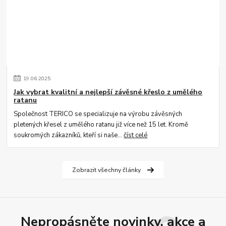
19
.
06
.
2025
Jak vybrat kvalitní a nejlepší závěsné křeslo z umělého
ratanu
Společnost TERICO se specializuje na výrobu závěsných
pletených křesel z umělého ratanu již více než 15 let. Kromě
soukromých zákazníků, kteří si naše...
číst celé
Zobrazit všechny články
Nepropásněte novinky, akce a