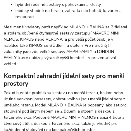
hybridní rodinné sestavy s pohovkami a křesly,
modely vhodné na terasu, zahradu i do hotelů, kaváren a
restaurací.
Mezi menší varianty patří například MILANO + BALINA se 2 židlemi
a stolem, oblíbené čtyřmístné sestavy zastupují MAVERO MINI +
NEMOS, KIPRUS nebo VERONA, a pro větší počet osob je v
nabídce také KIPRUS se 6 židlemi a stolem. Pro náročnější
zákazníky jsou zde velké sestavy AMPIR FAMILY a LONDON
FAMILY, které nabízejí výrazně vyšší komfort i reprezentativní
vzhled.
Kompaktní zahradní jídelní sety pro menší
prostory
Pokud hledáte praktickou sestavu na menší terasu, balkon nebo
útulné venkovní posezení, dobrou volbou jsou menší jídelní sety z
umělého ratanu. Model MILANO + BALINA je popsaný jako set pro
stolování pod širým nebem se 2 židlemi a stolem s deskou z
tvrzeného skla. Podobně MAVERO MINI + NEMOS nabízí 4 židle a
čtvercový stůl s deskou z tvrzeného skla, takže je vhodný pro
každodenní stolování i do kompaktnějších prostor.