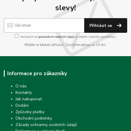
slevy!
Přihlásit se
Souhlasím se
zpracováním osobních údajů
za účelem rozesílky newsletteru.
Můžete se kdykoli odhlásit. Zasíláme jednou za 14 dní.
Informace pro zákazníky
O nás
Kontakty
Jak nakupovat
Dodání
Způsoby platby
Obchodní podmínky
Zásady ochranny osobních údajů