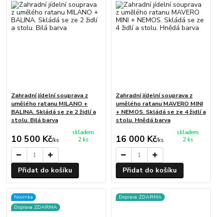
Zahradní jídelní souprava z
Zahradní jídelní souprava z
umělého ratanu MILANO +
umělého ratanu MAVERO MINI
BALINA. Skládá se ze 2 židlí a
+ NEMOS. Skládá se ze 4 židlí a
stolu. Bilá barva
stolu. Hnědá barva
skladem
skladem
10 500 Kč
16 000 Kč
2 ks
2 ks
/
ks
/
ks
Přidat do košíku
Přidat do košíku
Novinka
Doprava ZDARMA
Doprava ZDARMA