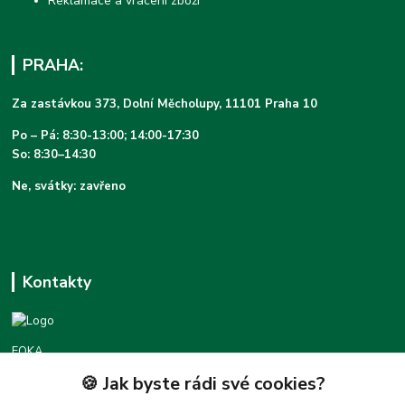
Reklamace a vrácení zboží
PRAHA:
Za zastávkou 373, Dolní Měcholupy, 11101 Praha 10
Po – Pá: 8:30-13:00; 14:00-17:30
So: 8:30–14:30
Ne, svátky: zavřeno
Kontakty
FOKA
🍪 Jak byste rádi své cookies?
Podpora foka.cz