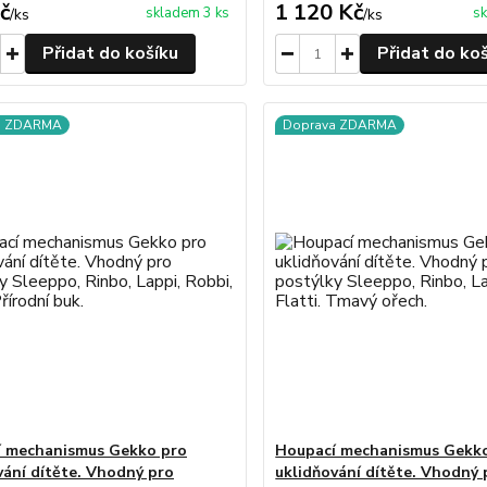
č
1 120 Kč
skladem 3 ks
sk
/
ks
/
ks
Přidat do košíku
Přidat do ko
a ZDARMA
Doprava ZDARMA
 mechanismus Gekko pro
Houpací mechanismus Gekk
vání dítěte. Vhodný pro
uklidňování dítěte. Vhodný 