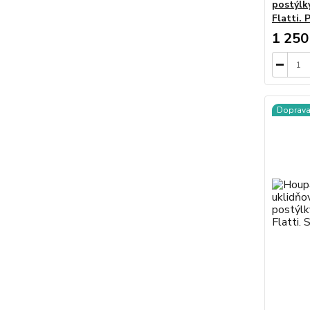
postýlk
Flatti. 
1 250
Doprav