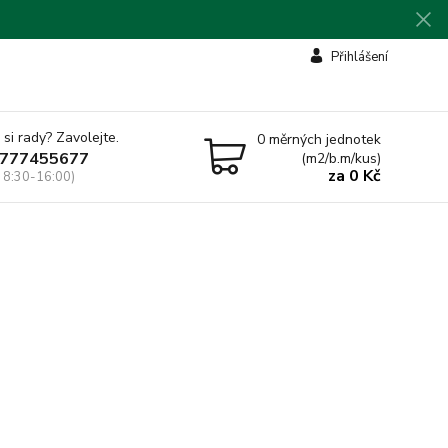
Přihlášení
 si rady? Zavolejte.
0
měrných jednotek
777455677
(m2/b.m/kus)
za
0 Kč
 8:30-16:00)