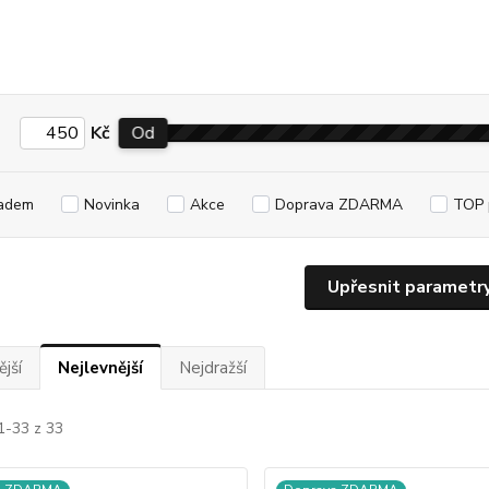
Kč
Od
adem
Novinka
Akce
Doprava ZDARMA
TOP 
Upřesnit parametr
jší
Nejlevnější
Nejdražší
1-33 z 33