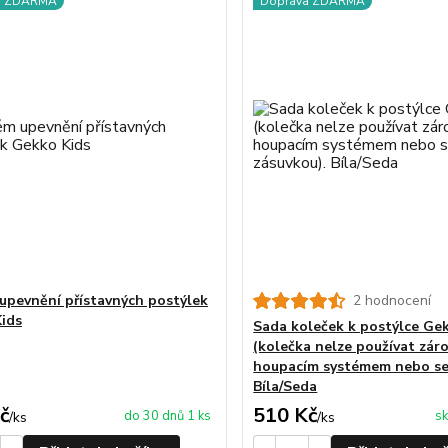
a ZDARMA
Doprava ZDARMA
upevnění přístavných postýlek
2 hodnocení
ids
Sada koleček k postýlce Ge
(kolečka nelze používat zár
houpacím systémem nebo se
Bíla/Seda
č
510 Kč
do 30 dnů 1 ks
sk
/
ks
/
ks