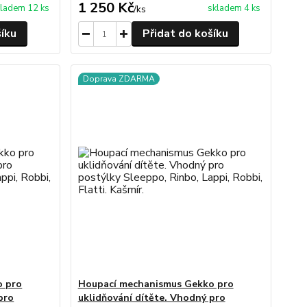
1 250 Kč
ladem 12 ks
skladem 4 ks
/
ks
šíku
Přidat do košíku
Doprava ZDARMA
o pro
Houpací mechanismus Gekko pro
pro
uklidňování dítěte. Vhodný pro