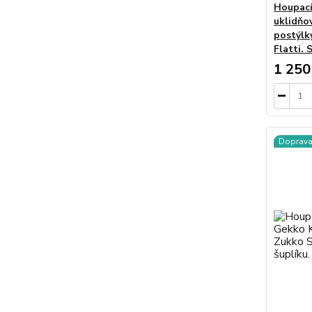
Houpací
uklidňo
postýlk
Flatti. 
1 250
Doprav