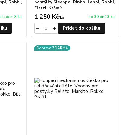
ppi, Robbi,
postýlky Sleeppo, Rinbo, Lappi, Robbi,
Flatti. Kašmír.
1 250 Kč
skladem 3 ks
do 30 dnů 3 ks
/
ks
šíku
Přidat do košíku
Doprava ZDARMA