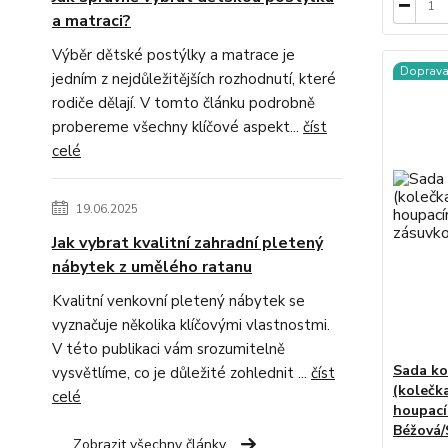
a matraci?
Výběr dětské postýlky a matrace je
Doprav
jedním z nejdůležitějších rozhodnutí, které
rodiče dělají. V tomto článku podrobně
probereme všechny klíčové aspekt...
číst
celé
19.06.2025
Jak vybrat kvalitní zahradní pletený
nábytek z umělého ratanu
Kvalitní venkovní pletený nábytek se
vyznačuje několika klíčovými vlastnostmi.
V této publikaci vám srozumitelně
Sada ko
vysvětlíme, co je důležité zohlednit ...
číst
(kolečk
celé
houpací
Béžová/
Zobrazit všechny články