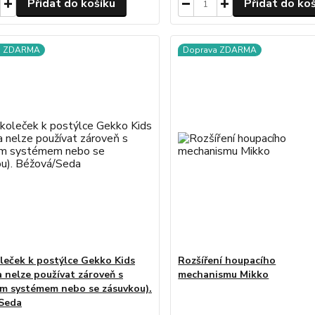
Přidat do košíku
Přidat do ko
a ZDARMA
Doprava ZDARMA
leček k postýlce Gekko Kids
Rozšíření houpacího
a nelze používat zároveň s
mechanismu Mikko
m systémem nebo se zásuvkou).
Seda