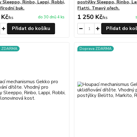
y Sleeppo, Rinbo, Lappi, Robbi,
postýlky Sleeppo, Rinbo, La
Přírodní buk.
Flatti. Tmavý ořech.
 Kč
1 250 Kč
do 30 dnů 4 ks
/
ks
/
ks
Přidat do košíku
Přidat do ko
a ZDARMA
Doprava ZDARMA