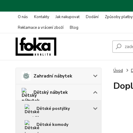
O nás
Kontakty
Jak nakupovat
Dodání
Způsoby platby
Reklamace a vrácení zboží
Blog
Úvod
D
Zahradní nábytek
Dopl
Dětský nábytek
Dětské postýlky
Dětské komody