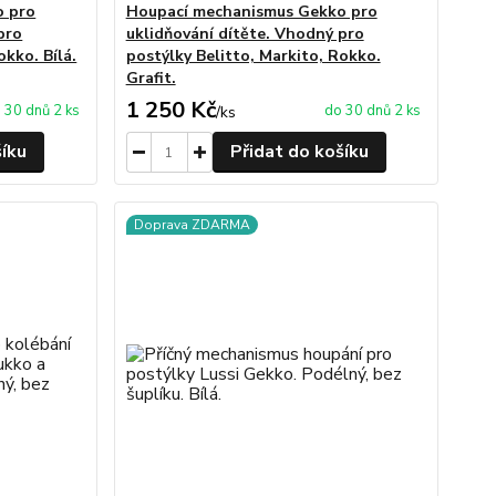
o pro
Houpací mechanismus Gekko pro
pro
uklidňování dítěte. Vhodný pro
okko. Bílá.
postýlky Belitto, Markito, Rokko.
Grafit.
1 250 Kč
 30 dnů 2 ks
do 30 dnů 2 ks
/
ks
šíku
Přidat do košíku
Doprava ZDARMA