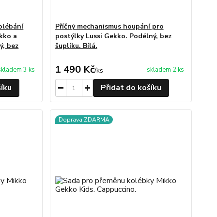
olébání
Příčný mechanismus houpání pro
kko a
postýlky Lussi Gekko. Podélný, bez
ý, bez
šuplíku. Bílá.
1 490 Kč
skladem 3 ks
skladem 2 ks
/
ks
šíku
Přidat do košíku
Doprava ZDARMA