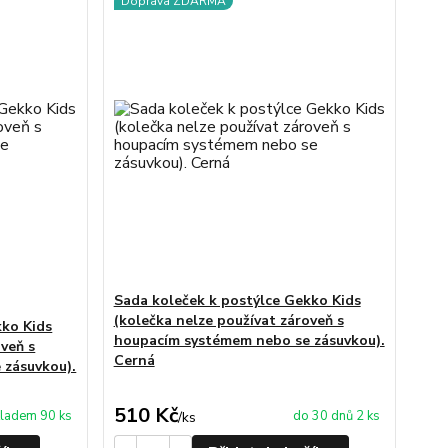
Doprava ZDARMA
Sada koleček k postýlce Gekko Kids
(kolečka nelze používat zároveň s
kko Kids
houpacím systémem nebo se zásuvkou).
oveň s
Cerná
 zásuvkou).
510 Kč
ladem 90 ks
do 30 dnů 2 ks
/
ks