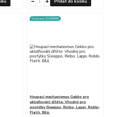
šíku
Přidat do košíku
Doprava ZDARMA
Houpací mechanismus Gekko pro
uklidňování dítěte. Vhodný pro
postýlky Sleeppo, Rinbo, Lappi, Robbi,
Flatti. Bílá.