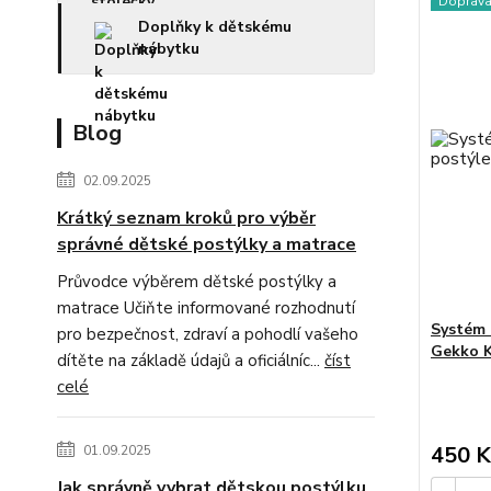
Doprav
Doplňky k dětskému
nábytku
Blog
02.09.2025
Krátký seznam kroků pro výběr
správné dětské postýlky a matrace
Průvodce výběrem dětské postýlky a
matrace Učiňte informované rozhodnutí
Systém 
pro bezpečnost, zdraví a pohodlí vašeho
Gekko K
dítěte na základě údajů a oficiálníc...
číst
celé
450 K
01.09.2025
Jak správně vybrat dětskou postýlku