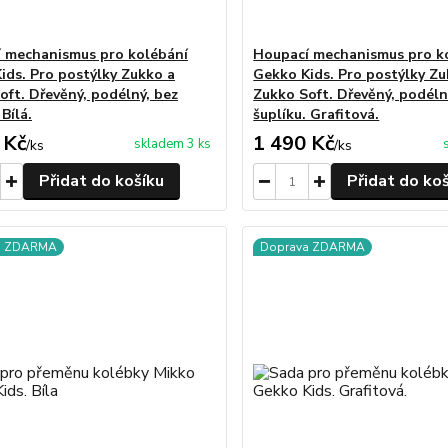
 mechanismus pro kolébání
Houpací mechanismus pro k
ids. Pro postýlky Zukko a
Gekko Kids. Pro postýlky Zu
oft. Dřevěný, podélný, bez
Zukko Soft. Dřevěný, podéln
 Bílá.
šuplíku. Grafitová.
 Kč
1 490 Kč
skladem 3 ks
/
ks
/
ks
Přidat do košíku
Přidat do ko
a ZDARMA
Doprava ZDARMA