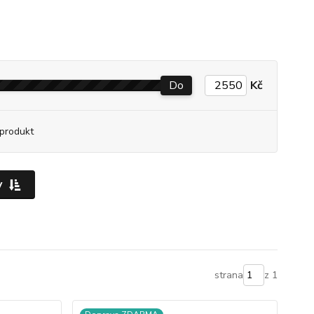
Do
Kč
produkt
y
strana
z 1