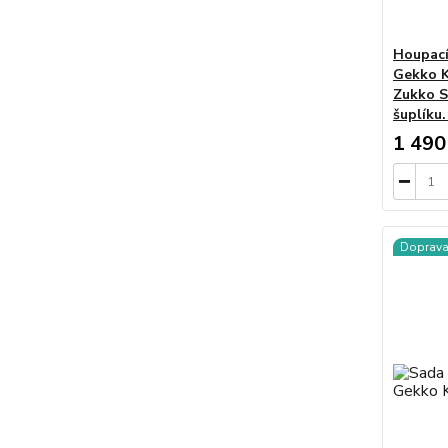
Houpací
Gekko K
Zukko S
šuplíku.
1 490
Doprav