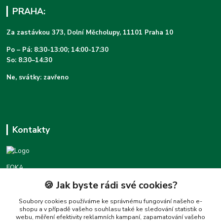
PRAHA:
Za zastávkou 373, Dolní Měcholupy, 11101 Praha 10
Po – Pá: 8:30-13:00; 14:00-17:30
So: 8:30–14:30
Ne, svátky: zavřeno
Kontakty
FOKA
🍪 Jak byste rádi své cookies?
Podpora foka.cz
+420777455677
Soubory cookies používáme ke správnému fungování našeho e-
shopu a v případě vašeho souhlasu také ke sledování statistik o
(Po-Pá 8:30-16:00)
webu, měření efektivity reklamních kampaní, zapamatování vašeho