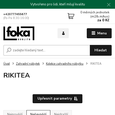
Vytvořeno pro lidi, kteří milují kvalitu
0
měrných jednotek
+420777455677
(m2/b.m/kus)
(Po-Pá 8:30-16:00)
za
0 Kč
Menu
Hledat
Úvod
Zahradní nábytek
Kolekce zahradního nábytku
RIKITEA
RIKITEA
Upřesnit parametry
Nejnovější
Nejlevnější
Nejdražší