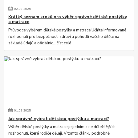
02
.
09
.
2025
Krátký seznam kroků pro výběr správné dětské postýlky
a matrace
Průvodce výběrem dětské postýlky a matrace Učiňte informované
rozhodnutí pro bezpečnost, zdraví a pohodlí vašeho dítěte na
základě údajů a oficiálníc...
číst celé
01
.
09
.
2025
Jak správně vybrat dětskou postýlku a matraci?
Výběr dětské postýlky a matrace je jedním z nejdůležitějších
rozhodnutí, které rodiče dělají. V tomto článku podrobně