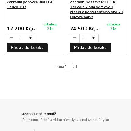
Zahradní pohovka RIKITEA
Zahradní sestava RIKITEA
Terico. Bíla
Terico. Skládá se z dvou
křesel a konferenčního stolku.
Olivová barva
skladem
skladem
12 700 Kč
24 500 Kč
2 ks
2 ks
/
ks
/
ks
Přidat do košíku
Přidat do košíku
strana
z 1
Jednoduchá montáž
Podrobné tištěné a video návody na sestavení nábytku