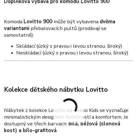
Doplňková výbava pro komodu Lovitto 900
Komoda
Lovitto 900
může být vybavena
dvěma
variantami
přebalovacích pultů (prodávají se
samostatně):
Skládací (úzký s pravou i levou stranou, široký)
Neskládací (úzký s pravou i levou stranou, široký)
Kolekce dětského nábytku Lovitto
Nábytek z kolekce Lovitto od Gekko Kids se vyznačuje
minimalistickým designem, funkčností a komfortem. Je
dostupný ve třech barvách:
bílá, béžová (slonová
kost) a bílo-grafitová
.