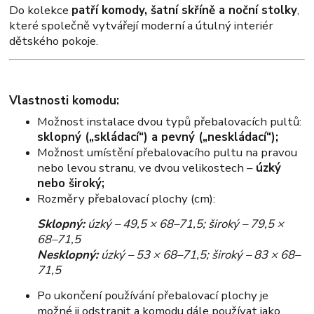
Do kolekce
patří komody, šatní skříně a noční stolky
,
které společně vytvářejí moderní a útulný interiér
dětského pokoje.
Vlastnosti komodu:
Možnost instalace dvou typů přebalovacích pultů:
sklopný („skládací“) a pevný („neskládací“);
Možnost umístění přebalovacího pultu na pravou
nebo levou stranu, ve dvou velikostech –
úzký
nebo široký;
Rozměry přebalovací plochy (cm):
Sklopný:
úzký – 49,5 × 68–71,5; široký – 79,5 ×
68–71,5
Nesklopný:
úzký – 53 × 68–71,5; široký – 83 × 68–
71,5
Po ukončení používání přebalovací plochy je
možné ji odstranit a komodu dále používat jako