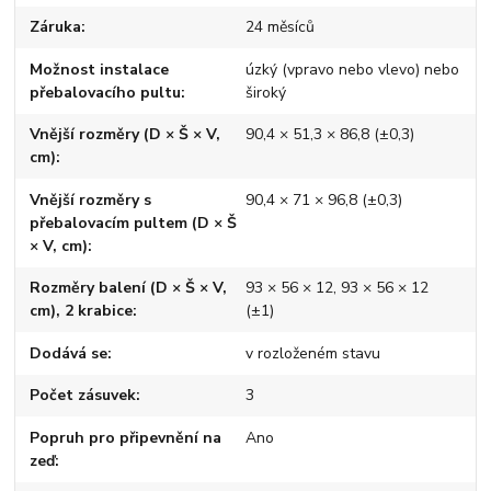
Záruka
24 měsíců
Možnost instalace
úzký (vpravo nebo vlevo) nebo
přebalovacího pultu
široký
Vnější rozměry (D × Š × V,
90,4 × 51,3 × 86,8 (±0,3)
cm)
Vnější rozměry s
90,4 × 71 × 96,8 (±0,3)
přebalovacím pultem (D × Š
× V, cm)
Rozměry balení (D × Š × V,
93 × 56 × 12, 93 × 56 × 12
cm), 2 krabice
(±1)
Dodává se
v rozloženém stavu
Počet zásuvek
3
Popruh pro připevnění na
Ano
zeď