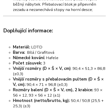
běžný nábytek. Přebalovací blok je připevněn
zezadu a nezanechává stopy na horní desce;
Doplňující informace:
Materiál:
LDTD
Barva:
Bílá / Grafitová
Německé kování:
Hafele
Počet zásuvek:
3
Vnější rozměry (D × Š × V, cm)
: 90,4 × 51,3 × 86,8
(±0,3)
Vnější rozměry s přebalovacím pultem (D × Š ×
V, cm):
90,4 × 71 × 96,8 (±0,3)
Rozměry balení (D × Š × V, cm), 2 krabice:
93 ×
56 × 12, 93 × 56 × 12 (±1)
Hmotnost (netto/brutto, kg):
50,4 / 50,8 (25,5 +
25,3) (±3)