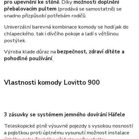
pro upevnění ke stěně
. Díky
možnosti doplnění
přebalovacím pultem
(prodává se samostatně) se
snadno přizpůsobí potřebám rodičů.
Univerzální barevná kombinace komody se hodí jak do
chlapeckého, tak i dívčího pokoje a ladí s většinou
postýlek.
Výroba klade důraz na
bezpečnost, zdraví dítěte a
pohodlné používání
.
Vlastnosti komody Lovitto 900
3 zásuvky se systémem jemného dovírání Häfele
Teleskopické plně výsuvné pojezdy s vysokou nosností
a pojistkou proti úplnému vysunutí možnost instalace