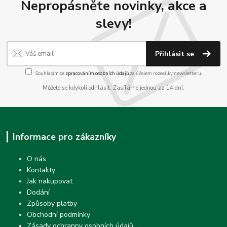
Nepropásněte novinky, akce a
slevy!
Přihlásit se
Souhlasím se
zpracováním osobních údajů
za účelem rozesílky newsletteru.
Můžete se kdykoli odhlásit. Zasíláme jednou za 14 dní.
Informace pro zákazníky
O nás
Kontakty
Jak nakupovat
Dodání
Způsoby platby
Obchodní podmínky
Zásady ochranny osobních údajů