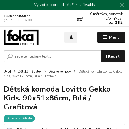
Vytvořeno pro lidi, kteří milují kvalitu
0
měrných jednotek
+420777455677
(m2/b.m/kus)
(Po-Pá 8:30-16:00)
za
0 Kč
Menu
Hledat
Úvod
Dětský nábytek
Dětské komody
Dětská komoda Lovitto Gekko
Kids, 90x51x86cm, Bílá / Grafitová
Dětská komoda Lovitto Gekko
Kids, 90x51x86cm, Bílá /
Grafitová
Doprava ZDARMA