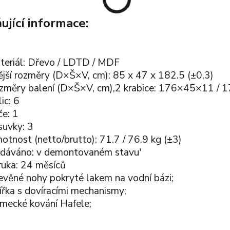
ující informace:
teriál: Dřevo / LDTD / MDF
ější rozměry (D×Š×V, cm): 85 x 47 x 182.5 (±0,3)
změry balení (D×Š×V, cm),2 krabice: 176×45×11 / 
ic: 6
če: 1
suvky: 3
tnost (netto/brutto): 71.7 / 76.9 kg (±3)
dáváno: v demontovaném stavu'
ruka: 24 měsíců
evěné nohy pokryté lakem na vodní bázi;
ířka s dovíracími mechanismy;
mecké kování Hafele;