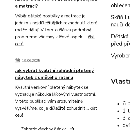
oblečen
a matraci?
Výběr dětské postýlky a matrace je
Skříň L
jedním z nejdůležitějších rozhodnutí, které
naučí d
rodiče dělají. V tomto článku podrobně
Dětská 
probereme všechny klíčové aspekt...
číst
před př
celé
Vyroben
19.06.2025
Jak vybrat kvalitní zahradní pletený
nábytek z umělého ratanu
Vlast
Kvalitní venkovní pletený nábytek se
vyznačuje několika klíčovými vlastnostmi.
V této publikaci vám srozumitelně
6 p
vysvětlíme, co je důležité zohlednit ...
číst
1 
celé
3 
dv
Zobrazit všechny články