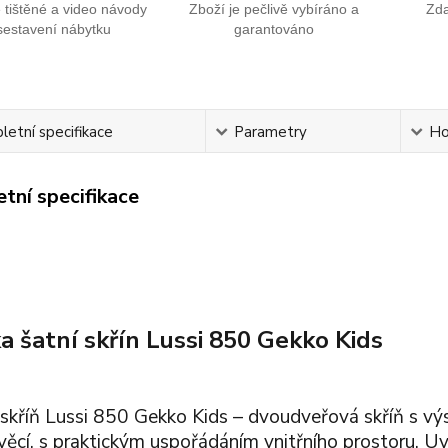
tištěné a video návody
Zboží je pečlivě vybíráno a
Zd
sestavení nábytku
garantováno
etní specifikace
Parametry
Ho
tní specifikace
a šatní skřín Lussi 850 Gekko Kids
skříň Lussi 850 Gekko Kids – dvoudveřová skříň s vý
ěcí, s praktickým uspořádáním vnitřního prostoru. Uvni