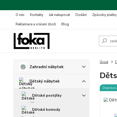
O nás
Kontakty
Jak nakupovat
Dodání
Způsoby platby
Reklamace a vrácení zboží
Blog
Úvod
D
Zahradní nábytek
Děts
Dětský nábytek
Doprava
Dětské postýlky
Dětské komody