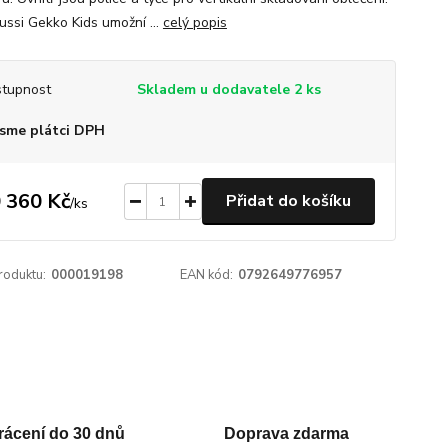
ussi Gekko Kids umožní ...
celý popis
tupnost
Skladem u dodavatele 2 ks
sme plátci DPH
 360 Kč
Přidat do košíku
/
ks
roduktu:
000019198
EAN kód:
0792649776957
rácení do 30 dnů
Doprava zdarma