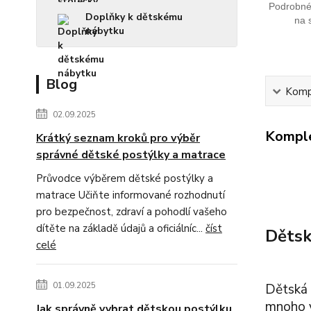
Podrobné 
Doplňky k dětskému
na 
nábytku
Blog
Kompl
02.09.2025
Komple
Krátký seznam kroků pro výběr
správné dětské postýlky a matrace
Průvodce výběrem dětské postýlky a
matrace Učiňte informované rozhodnutí
pro bezpečnost, zdraví a pohodlí vašeho
dítěte na základě údajů a oficiálníc...
číst
Dětsk
celé
01.09.2025
Dětská 
mnoho v
Jak správně vybrat dětskou postýlku