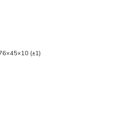
176×45×10 (±1)