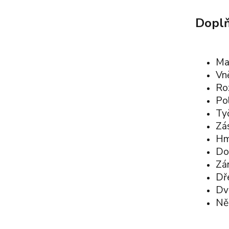
Doplň
Ma
Vn
Ro
Pol
Ty
Zá
Hmo
Do
Zá
Dř
Dv
Ně