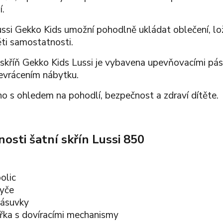
í.
ussi Gekko Kids umožní pohodlně ukládat oblečení, ložn
ěti samostatnosti.
skříň Gekko Kids Lussi je vybavena upevňovacími pásky 
evrácením nábytku.
o s ohledem na pohodlí, bezpečnost a zdraví dítěte.
nosti šatní skřín Lussi 850
olic
tyče
zásuvky
ířka s dovíracími mechanismy