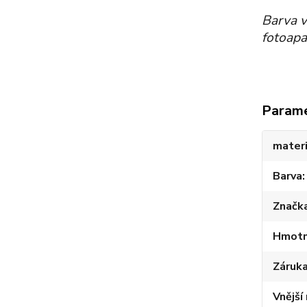
Barva v
fotoapa
Param
materi
Barva
Značk
Hmotno
Záruk
Vnější