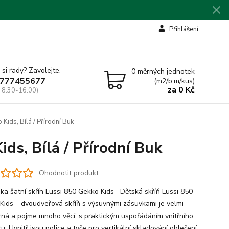
Přihlášení
 si rady? Zavolejte.
0
měrných jednotek
777455677
(m2/b.m/kus)
za
0 Kč
 8:30-16:00)
Kids, Bílá / Přírodní Buk
ds, Bílá / Přírodní Buk
Ohodnotit produkt
 šatní skřín Lussi 850 Gekko Kids Dětská skříň Lussi 850
Kids – dvoudveřová skříň s výsuvnými zásuvkami je velmi
rná a pojme mnoho věcí, s praktickým uspořádáním vnitřního
u. Uvnitř jsou police a tyče pro vertikální skladování oblečení.