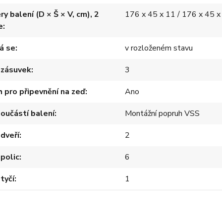
y balení (D × Š × V, cm), 2
176 x 45 x 11 / 176 x 45 x
e
á se
v rozloženém stavu
 zásuvek
3
 pro připevnění na zeď
Ano
součástí balení
Montážní popruh VSS
dveří
2
polic
6
tyčí
1