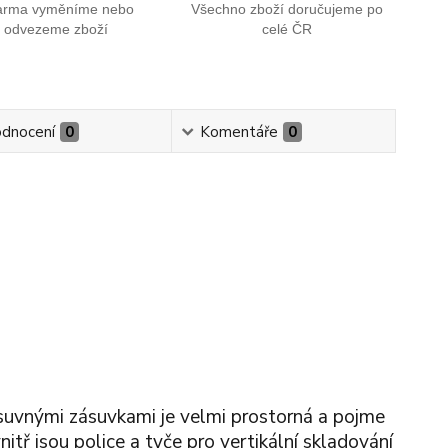
arma vyměníme nebo
Všechno zboží doručujeme po
odvezeme zboží
celé ČR
dnocení
0
Komentáře
0
suvnými zásuvkami je velmi prostorná a pojme
tř jsou police a tyče pro vertikální skladování