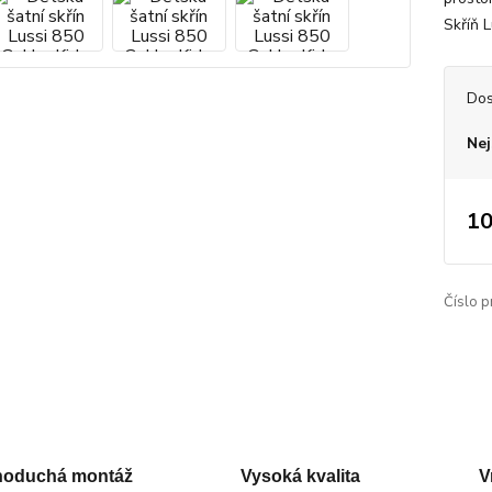
Skříň L
Dos
Nej
10
Číslo p
noduchá montáž
Vysoká kvalita
V