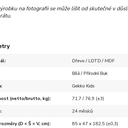
ýrobku na fotografii se může lišit od skutečné v důs
rátu.
etry
ál
Dřevo / LDTD / MDF
Bílá / Přírodní Buk
a
Gekko Kids
st (netto/brutto, kg)
71,7 / 76,9 (±3)
a
24 měsíců
 rozměry (D × Š × V, cm)
85 x 47 x 182,5 (±0,3)