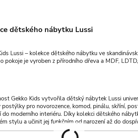
ce dětského nábytku Lussi
ids Lussi – kolekce dětského nábytku ve skandinávské
o pokoje je vyroben z přírodního dřeva a MDF, LDTD,
ost Gekko Kids vytvořila dětský nábytek Lussi univer
y postýlky pro novorozence, komod, pinálu, skříní, po
í do moderního interiéru. Díky kolekci dětského nábytk
ém stylu a učinit jej funkčním od narození až do dospív