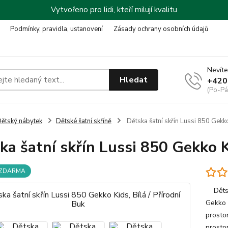
Vytvořeno pro lidi, kteří milují kvalitu
Podmínky, pravidla, ustanovení
Zásady ochrany osobních údajů
Nevíte
Hledat
+420
(Po-Pá
ětský nábytek
Dětské šatní skříně
Dětska šatní skřín Lussi 850 Gekko 
ka šatní skřín Lussi 850 Gekko Ki
 ZDARMA
Dětska
Gekko 
prosto
prostor