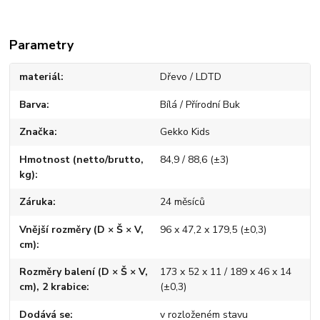
Parametry
materiál
Dřevo / LDTD
Barva
Bílá / Přírodní Buk
Značka
Gekko Kids
Hmotnost (netto/brutto,
84,9 / 88,6 (±3)
kg)
Záruka
24 měsíců
Vnější rozměry (D × Š × V,
96 x 47,2 x 179,5 (±0,3)
cm)
Rozměry balení (D × Š × V,
173 x 52 x 11 / 189 x 46 x 14
cm), 2 krabice
(±0,3)
Dodává se
v rozloženém stavu