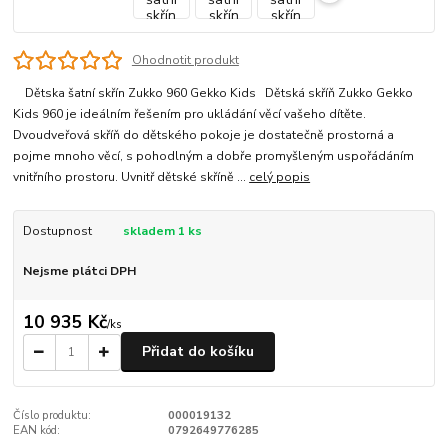
Ohodnotit produkt
Dětska šatní skřín Zukko 960 Gekko Kids Dětská skříň Zukko Gekko
Kids 960 je ideálním řešením pro ukládání věcí vašeho dítěte.
Dvoudveřová skříň do dětského pokoje je dostatečně prostorná a
pojme mnoho věcí, s pohodlným a dobře promyšleným uspořádáním
vnitřního prostoru. Uvnitř dětské skříně ...
celý popis
Dostupnost
skladem 1 ks
Nejsme plátci DPH
10 935 Kč
/
ks
Přidat do košíku
Číslo produktu:
000019132
EAN kód:
0792649776285