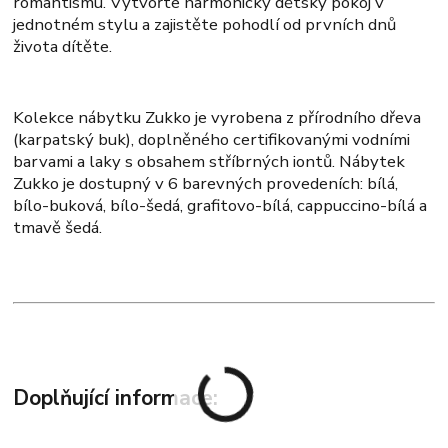
romantismu. Vytvořte harmonický dětský pokoj v
jednotném stylu a zajistěte pohodlí od prvních dnů
života dítěte.
Kolekce nábytku Zukko je vyrobena z přírodního dřeva
(karpatský buk), doplněného certifikovanými vodními
barvami a laky s obsahem stříbrných iontů. Nábytek
Zukko je dostupný v 6 barevných provedeních: bílá,
bílo-buková, bílo-šedá, grafitovo-bílá, cappuccino-bílá a
tmavě šedá.
Doplňující informace: