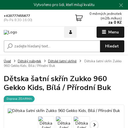
Vytvořeno pro lidi, kteří milují kvalitu
0
měrných jednotek
+420777455677
(m2/b.m/kus)
(Po-Pá 8:30-16:00)
za
0 Kč
Menu
Hledat
Úvod
Dětský nábytek
Dětské šatní skříně
Dětska šatní skřín Zukko
960 Gekko Kids, Bílá / Přírodní Buk
Dětska šatní skřín Zukko 960
Gekko Kids, Bílá / Přírodní Buk
Doprava ZDARMA