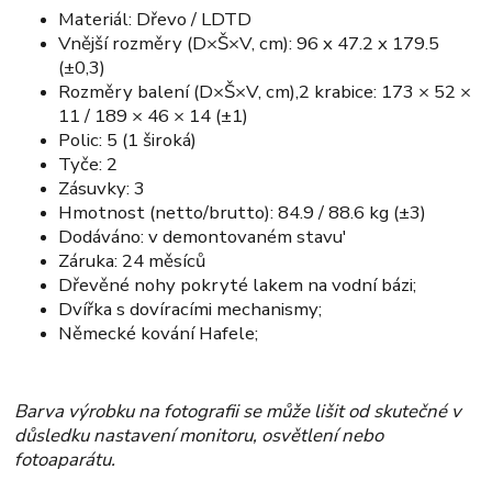
Materiál: Dřevo / LDTD
Vnější rozměry (D×Š×V, cm): 96 x 47.2 x 179.5
(±0,3)
Rozměry balení (D×Š×V, cm),2 krabice: 173 × 52 ×
11 / 189 × 46 × 14 (±1)
Polic: 5 (1 široká)
Tyče: 2
Zásuvky: 3
Hmotnost (netto/brutto): 84.9 / 88.6 kg (±3)
Dodáváno: v demontovaném stavu'
Záruka: 24 měsíců
Dřevěné nohy pokryté lakem na vodní bázi;
Dvířka s dovíracími mechanismy;
Německé kování Hafele;
Barva výrobku na fotografii se může lišit od skutečné v
důsledku nastavení monitoru, osvětlení nebo
fotoaparátu.