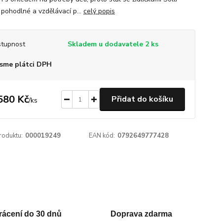
 pohodlné a vzdělávací p...
celý popis
tupnost
Skladem u dodavatele 2 ks
sme plátci DPH
580 Kč
Přidat do košíku
/
ks
roduktu:
000019249
EAN kód:
0792649777428
rácení do 30 dnů
Doprava zdarma