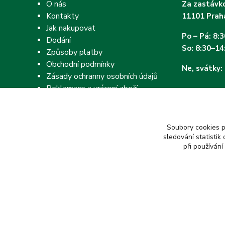
O nás
Za zastávko
Kontakty
11101 Prah
Jak nakupovat
Po – Pá: 8:
Dodání
So: 8:30–14
Způsoby platby
Obchodní podmínky
Ne, svátky:
Zásady ochranny osobních údajů
Reklamace a vrácení zboží
Soubory cookies 
sledování statisti
při používání