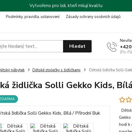
Vytvořeno pro lidi, kteří milují kvalitu
Podmínky, pravidla, ustanovení
Zásady ochrany osobních údajů
Nevíte
Hledat
+420
(Po-Pá
ětský nábytek
Dětské stolečky s židličkami
Dětská židlička Solli Gekk
ká židlička Solli Gekko Kids, Bíl
 ZDARMA
Dětská
Gekko K
hodí k
navržen