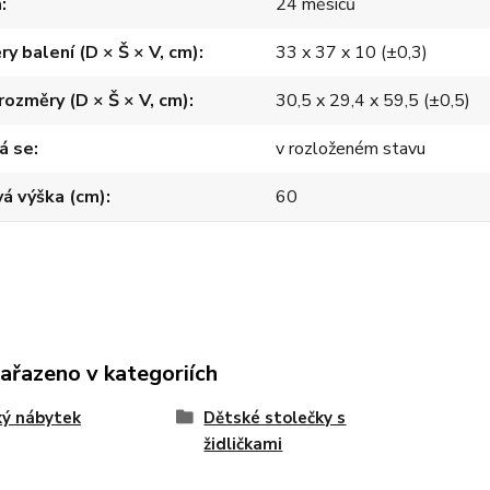
a
24 měsíců
y balení (D × Š × V, cm)
33 x 37 x 10 (±0,3)
 rozměry (D × Š × V, cm)
30,5 x 29,4 x 59,5 (±0,5)
á se
v rozloženém stavu
á výška (cm)
60
zařazeno v kategoriích
ký nábytek
Dětské stolečky s
židličkami