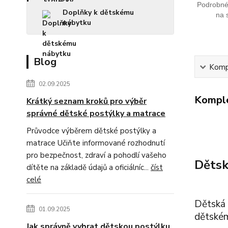
Podrobné 
Doplňky k dětskému
na 
nábytku
Blog
Kompl
02.09.2025
Komple
Krátký seznam kroků pro výběr
správné dětské postýlky a matrace
Průvodce výběrem dětské postýlky a
matrace Učiňte informované rozhodnutí
pro bezpečnost, zdraví a pohodlí vašeho
Dětsk
dítěte na základě údajů a oficiálníc...
číst
celé
Dětská 
01.09.2025
dětském
Jak správně vybrat dětskou postýlku