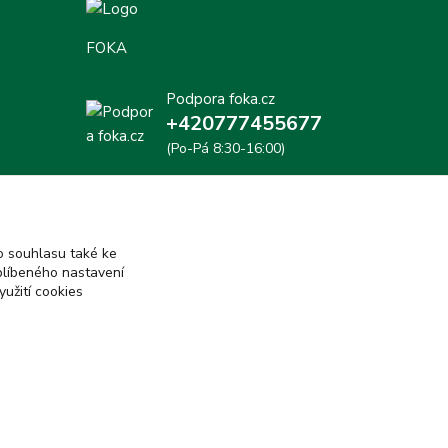
FOKA
Podpora foka.cz
+420777455677
(Po-Pá 8:30-16:00)
love@foka.cz
 souhlasu také ke
blíbeného nastavení
yužití cookies
Vytvořeno na
Eshop-rychle.cz