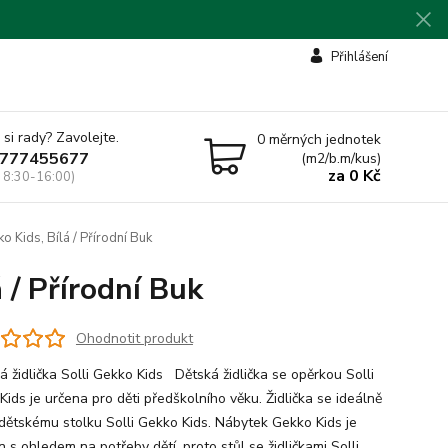
Přihlášení
 si rady? Zavolejte.
0
měrných jednotek
777455677
(m2/b.m/kus)
za
0 Kč
 8:30-16:00)
o Kids, Bílá / Přírodní Buk
á / Přírodní Buk
Ohodnotit produkt
 židlička Solli Gekko Kids Dětská židlička se opěrkou Solli
ids je určena pro děti předškolního věku. Židlička se ideálně
 dětskému stolku Solli Gekko Kids. Nábytek Gekko Kids je
 s ohledem na potřeby dětí, proto stůl se židličkami Solli