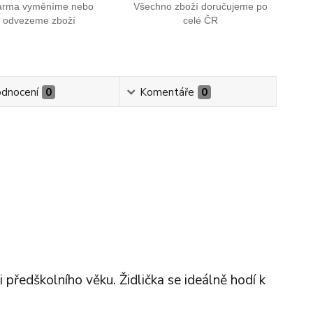
arma vyměníme nebo
Všechno zboží doručujeme po
odvezeme zboží
celé ČR
dnocení
0
Komentáře
0
 předškolního věku. Židlička se ideálně hodí k