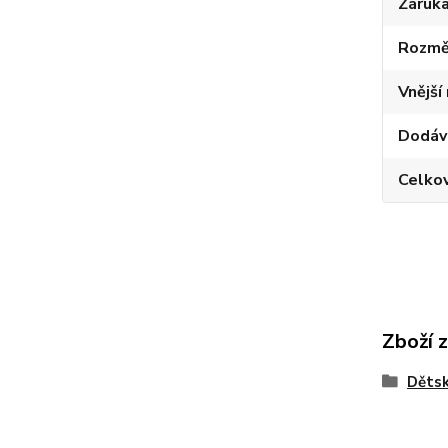
Záruk
Rozměr
Vnější
Dodáv
Celkov
Zboží 
Děts