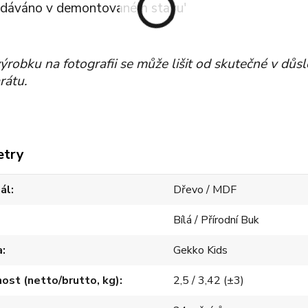
dáváno v demontovaném stavu'
ýrobku na fotografii se může lišit od skutečné v důs
rátu.
etry
ál
Dřevo / MDF
Bílá / Přírodní Buk
a
Gekko Kids
st (netto/brutto, kg)
2,5 / 3,42 (±3)