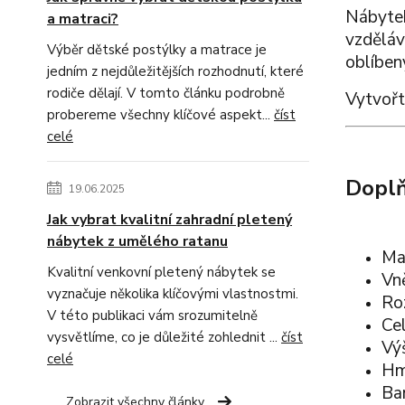
Nábytek
a matraci?
vzděláv
Výběr dětské postýlky a matrace je
oblíben
jedním z nejdůležitějších rozhodnutí, které
rodiče dělají. V tomto článku podrobně
Vytvořt
probereme všechny klíčové aspekt...
číst
celé
Doplň
19.06.2025
Jak vybrat kvalitní zahradní pletený
nábytek z umělého ratanu
Ma
Kvalitní venkovní pletený nábytek se
Vně
vyznačuje několika klíčovými vlastnostmi.
Ro
V této publikaci vám srozumitelně
Cel
vysvětlíme, co je důležité zohlednit ...
číst
Vý
celé
Hmo
Bar
Zobrazit všechny články