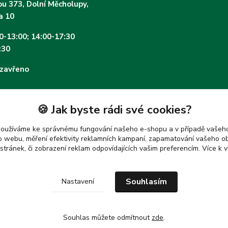
u 373, Dolní Měcholupy,
a 10
30-13:00; 14:00-17:30
:30
 zavřeno
🍪 Jak byste rádi své cookies?
používáme ke správnému fungování našeho e-shopu a v případě vašeho
k o webu, měření efektivity reklamních kampaní, zapamatování vašeho o
 stránek, či zobrazení reklam odpovídajících vašim preferencím.
Více k v
Souhlasím
Nastavení
Souhlas můžete odmítnout
zde
.