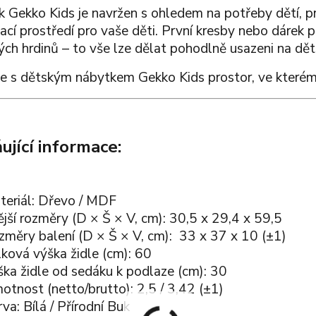
 Gekko Kids je navržen s ohledem na potřeby dětí, pro
ací prostředí pro vaše děti. První kresby nebo dárek
ých hrdinů – to vše lze dělat pohodlně usazeni na děts
e s dětským nábytkem Gekko Kids prostor, ve kterém 
ující informace:
teriál: Dřevo / MDF
jší rozměry (D × Š × V, cm): 30,5 x 29,4 x 59,5
změry balení (D × Š × V, cm): 33 x 37 x 10 (±1)
ková výška židle (cm): 60
ška židle od sedáku k podlaze (cm): 30
tnost (netto/brutto): 2,5 / 3,42 (±1)
va: Bílá / Přírodní Buk