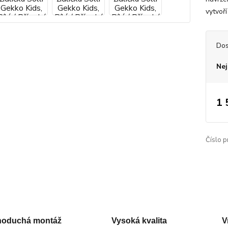
vytvoří
Dos
Nej
1 
Číslo p
noduchá montáž
Vysoká kvalita
V