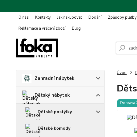
O nás
Kontakty
Jak nakupovat
Dodání
Způsoby platby
Reklamace a vrácení zboží
Blog
Úvod
D
Zahradní nábytek
Děts
Dětský nábytek
Doprava
Dětské postýlky
Dětské komody