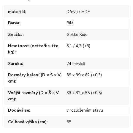
materiál
Dřevo / MDF
Barva
Bílá
Značka
Gekko Kids
Hmotnost (netto/brutto,
3,1 / 4,2 (±3)
kg)
Záruka
24 měsíců
Rozměry balení (D × Š × V,
39 x 39 x 62 (±0,3)
cm)
Vnější rozměry (D × Š × V,
33 x 32 x 55 (±0,5)
cm)
Dodává se
v rozloženém stavu
Celková výška (cm)
55