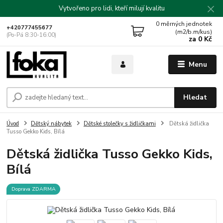
Vytvořeno pro lidi, kteří milují kvalitu
0
měrných jednotek
+420777455677
(m2/b.m/kus)
(Po-Pá 8:30-16:00)
za
0 Kč
Menu
Hledat
Úvod
Dětský nábytek
Dětské stolečky s židličkami
Dětská židlička
Tusso Gekko Kids, Bílá
Dětská židlička Tusso Gekko Kids,
Bílá
Doprava ZDARMA