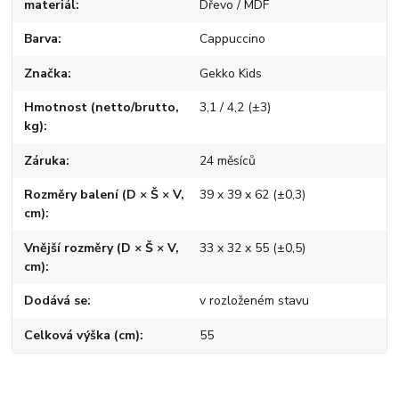
materiál
Dřevo / MDF
Barva
Cappuccino
Značka
Gekko Kids
Hmotnost (netto/brutto,
3,1 / 4,2 (±3)
kg)
Záruka
24 měsíců
Rozměry balení (D × Š × V,
39 x 39 x 62 (±0,3)
cm)
Vnější rozměry (D × Š × V,
33 x 32 x 55 (±0,5)
cm)
Dodává se
v rozloženém stavu
Celková výška (cm)
55