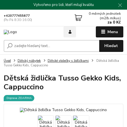
Vytvořeno pro lidi, kteří milují kvalitu
0
měrných jednotek
+420777455677
(m2/b.m/kus)
(Po-Pá 8:30-16:00)
za
0 Kč
Menu
Hledat
Úvod
Dětský nábytek
Dětské stolečky s židličkami
Dětská židlička
Tusso Gekko Kids, Cappuccino
Dětská židlička Tusso Gekko Kids,
Cappuccino
Doprava ZDARMA