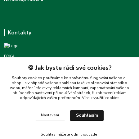
Kontakty
FOKA
🍪 Jak byste rádi své cookies?
Podpora foka.cz
+420777455677
Soubory cookies používáme ke správnému fungování našeho e-
shopu a v případě vašeho souhlasu také ke sledování statistik o
(Po-Pá 8:30-16:00)
webu, měření efektivity reklamních kampaní, zapamatování vašeho
oblíbeného nastavení při používání stránek, či zobrazení reklam
love@foka.cz
odpovídajících vašim preferencím.
Více k využití cookies
Souhlasím
Nastavení
Souhlas můžete odmítnout
zde
.
Vytvořeno na
Eshop-rychle.cz