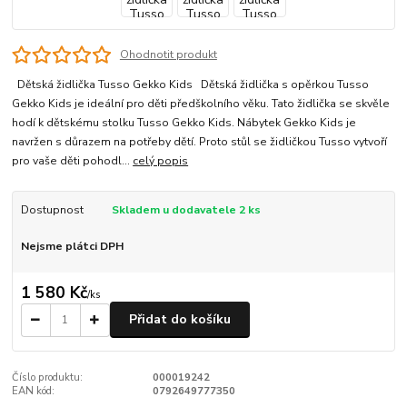
Ohodnotit produkt
Dětská židlička Tusso Gekko Kids Dětská židlička s opěrkou Tusso
Gekko Kids je ideální pro děti předškolního věku. Tato židlička se skvěle
hodí k dětskému stolku Tusso Gekko Kids. Nábytek Gekko Kids je
navržen s důrazem na potřeby dětí. Proto stůl se židličkou Tusso vytvoří
pro vaše děti pohodl...
celý popis
Dostupnost
Skladem u dodavatele 2 ks
Nejsme plátci DPH
1 580 Kč
/
ks
Přidat do košíku
Číslo produktu:
000019242
EAN kód:
0792649777350