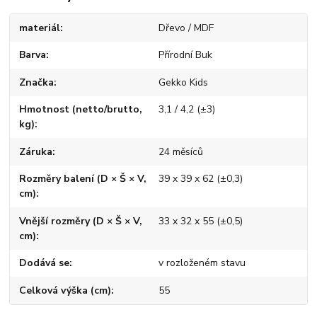
materiál
Dřevo / MDF
Barva
Přírodní Buk
Značka
Gekko Kids
Hmotnost (netto/brutto,
3,1 / 4,2 (±3)
kg)
Záruka
24 měsíců
Rozměry balení (D × Š × V,
39 x 39 x 62 (±0,3)
cm)
Vnější rozměry (D × Š × V,
33 x 32 x 55 (±0,5)
cm)
Dodává se
v rozloženém stavu
Celková výška (cm)
55