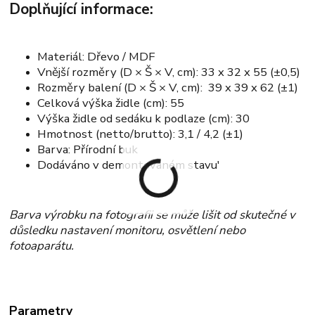
Doplňující informace:
Materiál: Dřevo / MDF
Vnější rozměry (D × Š × V, cm): 33 x 32 x 55 (±0,5)
Rozměry balení (D × Š × V, cm): 39 x 39 x 62 (±1)
Celková výška židle (cm): 55
Výška židle od sedáku k podlaze (cm): 30
Hmotnost (netto/brutto): 3,1 / 4,2 (±1)
Barva: Přírodní buk
Dodáváno v demontovaném stavu'
Barva výrobku na fotografii se může lišit od skutečné v
důsledku nastavení monitoru, osvětlení nebo
fotoaparátu.
Parametry