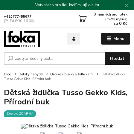
Vytvořeno pro lidi, kteří milují kvalitu
0
měrných jednotek
+420777455677
(m2/b.m/kus)
(Po-Pá 8:30-16:00)
za
0 Kč
Menu
Hledat
Úvod
Dětský nábytek
Dětské stolečky s židličkami
Dětská židlička
Tusso Gekko Kids, Přírodní buk
Dětská židlička Tusso Gekko Kids,
Přírodní buk
Doprava ZDARMA