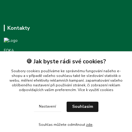
Kontakty
FOKA
🍪 Jak byste rádi své cookies?
Podpora foka.cz
+420777455677
Soubory cookies používáme ke správnému fungování našeho e-
shopu a v případě vašeho souhlasu také ke sledování statistik o
(Po-Pá 8:30-16:00)
webu, měření efektivity reklamních kampaní, zapamatování vašeho
oblíbeného nastavení při používání stránek, či zobrazení reklam
love@foka.cz
odpovídajících vašim preferencím.
Více k využití cookies
Souhlasím
Nastavení
Souhlas můžete odmítnout
zde
.
Vytvořeno na
Eshop-rychle.cz