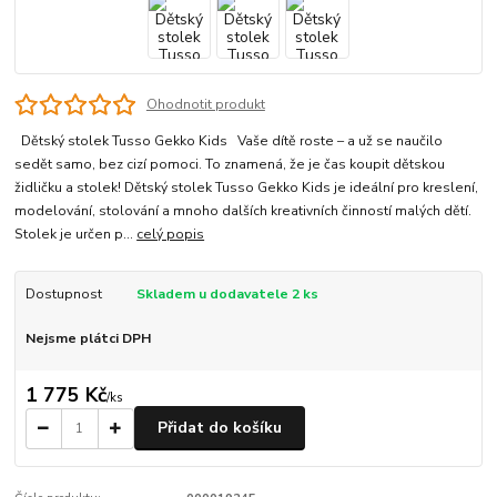
Ohodnotit produkt
Dětský stolek Tusso Gekko Kids Vaše dítě roste – a už se naučilo
sedět samo, bez cizí pomoci. To znamená, že je čas koupit dětskou
židličku a stolek! Dětský stolek Tusso Gekko Kids je ideální pro kreslení,
modelování, stolování a mnoho dalších kreativních činností malých dětí.
Stolek je určen p...
celý popis
Dostupnost
Skladem u dodavatele 2 ks
Nejsme plátci DPH
1 775 Kč
/
ks
Přidat do košíku