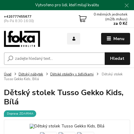
Vytvořeno pro lidi, kteří milují kvalitu
0
měrných jednotek
+420777455677
(m2/b.m/kus)
(Po-Pá 8:30-16:00)
za
0 Kč
Menu
Hledat
Úvod
Dětský nábytek
Dětské stolečky s židličkami
Dětský stolek
Tusso Gekko Kids, Bílá
Dětský stolek Tusso Gekko Kids,
Bílá
Doprava ZDARMA