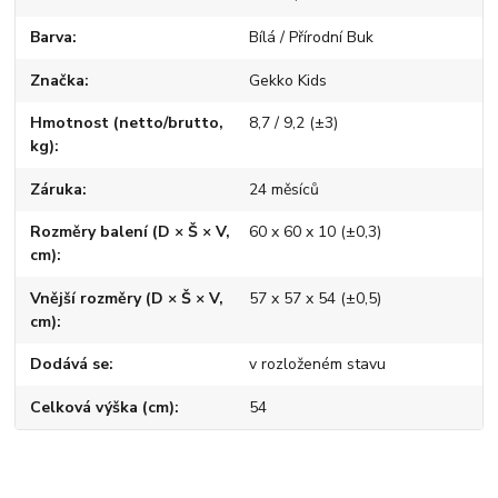
Barva
Bílá / Přírodní Buk
Značka
Gekko Kids
Hmotnost (netto/brutto,
8,7 / 9,2 (±3)
kg)
Záruka
24 měsíců
Rozměry balení (D × Š × V,
60 x 60 x 10 (±0,3)
cm)
Vnější rozměry (D × Š × V,
57 x 57 x 54 (±0,5)
cm)
Dodává se
v rozloženém stavu
Celková výška (cm)
54