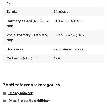
kg)
Záruka
24 měsíců
Rozměry balení (D × Š × V,
61 x 61 x 9,5 (±0,3)
cm)
Vnější rozměry (D × Š × V,
57 x 57 x 47,6 (±0,5)
cm)
Dodává se
v rozloženém stavu
Celková výška (cm)
47,6
Zboží zařazeno v kategoriích
Dětský nábytek
Dětské stolečky s židličkami