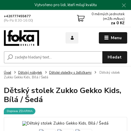
Vytvořeno pro lidi, kteří milují kvalitu
0
měrných jednotek
+420777455677
(m2/b.m/kus)
(Po-Pá 8:30-16:00)
za
0 Kč
Menu
Hledat
Úvod
Dětský nábytek
Dětské stolečky s židličkami
Dětský stolek
Zukko Gekko Kids, Bílá / Šedá
Dětský stolek Zukko Gekko Kids,
Bílá / Šedá
Doprava ZDARMA