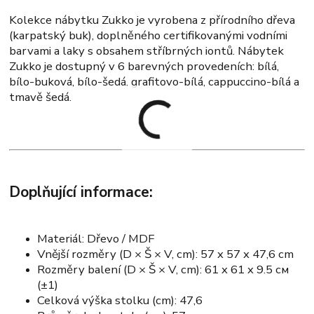
Kolekce nábytku Zukko je vyrobena z přírodního dřeva
(karpatský buk), doplněného certifikovanými vodními
barvami a laky s obsahem stříbrných iontů. Nábytek
Zukko je dostupný v 6 barevných provedeních: bílá,
bílo-buková, bílo-šedá, grafitovo-bílá, cappuccino-bílá a
tmavě šedá.
Doplňující informace:
Materiál: Dřevo / MDF
Vnější rozměry (D × Š × V, cm): 57 x 57 x 47,6 cm
Rozměry balení (D × Š × V, cm): 61 x 61 x 9.5 см
(±1)
Celková výška stolku (cm): 47,6