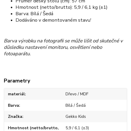
Průměr desky stolu (cm): 57 cm
Hmotnost (netto/brutto): 5,9 / 6,1 kg (±1)
Barva: Bílá / Šedá
Dodáváno v demontovaném stavu'
Barva výrobku na fotografii se může lišit od skutečné v
důsledku nastavení monitoru, osvětlení nebo
fotoaparátu.
Parametry
materiál
Dřevo / MDF
Barva
Bílá / Šedá
Značka
Gekko Kids
Hmotnost (netto/brutto,
5,9 / 6,1 (±3)