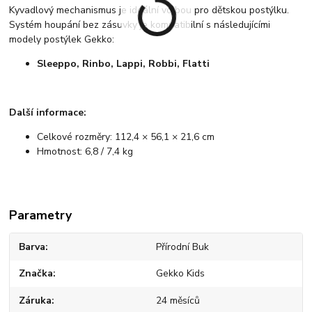
Kyvadlový mechanismus je ideální volbou pro dětskou postýlku.
Systém houpání bez zásuvky je kompatibilní s následujícími
modely postýlek Gekko:
Sleeppo, Rinbo, Lappi, Robbi, Flatti
Další informace:
Celkové rozměry: 112,4 × 56,1 × 21,6 cm
Hmotnost: 6,8 / 7,4 kg
Parametry
Barva
Přírodní Buk
Značka
Gekko Kids
Záruka
24 měsíců