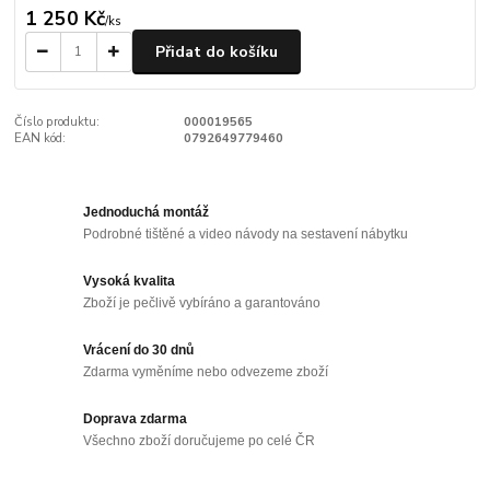
1 250 Kč
/
ks
Přidat do košíku
Číslo produktu:
000019565
EAN kód:
0792649779460
Jednoduchá montáž
Podrobné tištěné a video návody na sestavení nábytku
Vysoká kvalita
Zboží je pečlivě vybíráno a garantováno
Vrácení do 30 dnů
Zdarma vyměníme nebo odvezeme zboží
Doprava zdarma
Všechno zboží doručujeme po celé ČR