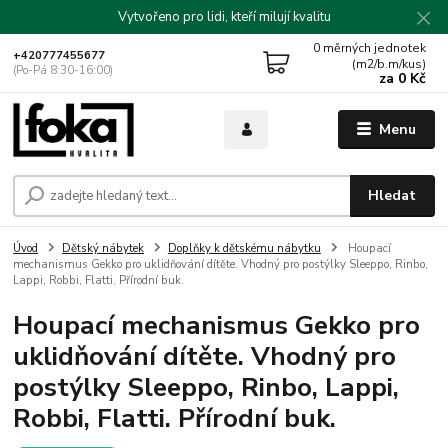
Vytvořeno pro lidi, kteří milují kvalitu
0
měrných jednotek
+420777455677
(m2/b.m/kus)
(Po-Pá 8:30-16:00)
za
0 Kč
Menu
Hledat
Úvod
Dětský nábytek
Doplňky k dětskému nábytku
Houpací
mechanismus Gekko pro uklidňování dítěte. Vhodný pro postýlky Sleeppo, Rinbo,
Lappi, Robbi, Flatti. Přírodní buk.
Houpací mechanismus Gekko pro
uklidňování dítěte. Vhodný pro
postýlky Sleeppo, Rinbo, Lappi,
Robbi, Flatti. Přírodní buk.