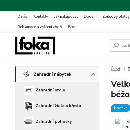
O nás
Kontakty
Jak nakupovat
Dodání
Způsoby platby
Reklamace a vrácení zboží
Blog
Úvod
Z
Zahradní nábytek
Velk
Zahradní stoly
béžo
Zahradní židle a křesla
Novinka
Zahradní pohovky