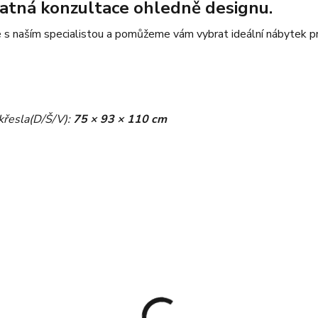
atná konzultace ohledně designu.
 s naším specialistou a pomůžeme vám vybrat ideální nábytek p
křesla
(D/Š/V):
75 × 93 × 110 cm