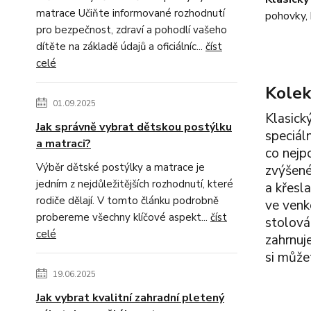
matrace Učiňte informované rozhodnutí
pohovky, 
pro bezpečnost, zdraví a pohodlí vašeho
dítěte na základě údajů a oficiálníc...
číst
celé
Kolek
01.09.2025
Klasick
Jak správně vybrat dětskou postýlku
speciáln
a matraci?
co nejp
Výběr dětské postýlky a matrace je
zvýšené
jedním z nejdůležitějších rozhodnutí, které
a křesl
rodiče dělají. V tomto článku podrobně
ve venk
probereme všechny klíčové aspekt...
číst
stolován
celé
zahrnuje
si může
19.06.2025
Jak vybrat kvalitní zahradní pletený