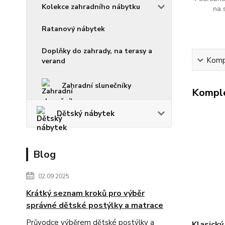
Kolekce zahradního nábytku
na 
Ratanový nábytek
Doplňky do zahrady, na terasy a
Kompl
verand
Zahradní slunečníky
Komple
Dětský nábytek
Blog
02.09.2025
Krátký seznam kroků pro výběr
správné dětské postýlky a matrace
Průvodce výběrem dětské postýlky a
Klasický