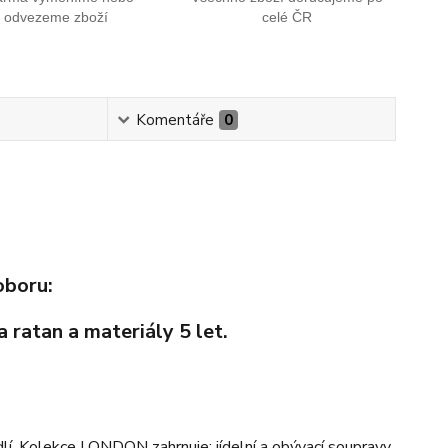
odvezeme zboží
celé ČR
Komentáře
0
oboru:
a ratan a materiály 5 let.
lí. Kolekce LONDON zahrnuje: jídelní a obývací soupravy,