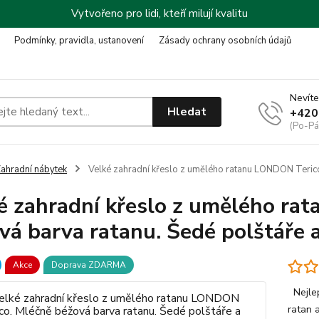
Vytvořeno pro lidi, kteří milují kvalitu
Podmínky, pravidla, ustanovení
Zásady ochrany osobních údajů
Nevíte
Hledat
+420
(Po-Pá
ahradní nábytek
Velké zahradní křeslo z umělého ratanu LONDON Terico
é zahradní křeslo z umělého ra
vá barva ratanu. Šedé polštáře 
Akce
Doprava ZDARMA
Nejlepší záruky v oboru: Záruka na konstrukci 10 let. Záruka na
ra