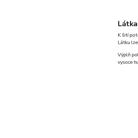
Látka
K šití po
Látku lze
Výplň pol
vysoce hu