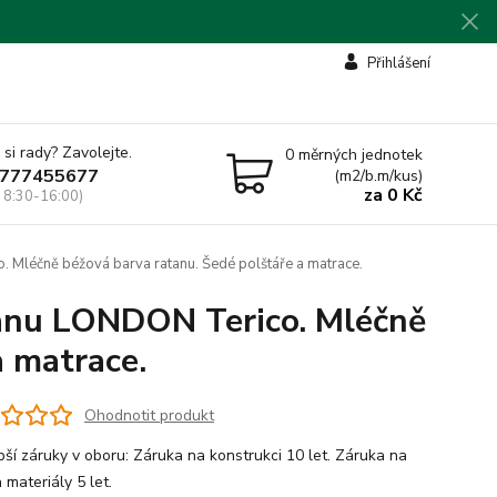
Přihlášení
 si rady? Zavolejte.
0
měrných jednotek
777455677
(m2/b.m/kus)
za
0 Kč
 8:30-16:00)
. Mléčně béžová barva ratanu. Šedé polštáře a matrace.
tanu LONDON Terico. Mléčně
a matrace.
Ohodnotit produkt
tan a materiály 5 let.