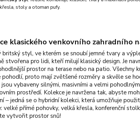
křesla, stoly a otoman pufy.
ce klasického venkovního zahradního n
ý britský styl, ve kterém se snoubí jemné tvary a výpl
ě stvořena pro lidi, kteří milují klasický design. Je n
ohodlnější prostor na terase nebo na patio. Všechny 
 pohodlí, proto mají zvětšené rozměry a skvěle se hod
a jsou vybaveny silnými, masivními a velmi pohodlným
ovním prostředí. Kolekce je navržena tak, abyste mohli
í – jedná se o hybridní kolekci, která umožňuje použit
: velké přímé pohovky, velká křesla, konferenční stolk
te vytvořit prostor snů!