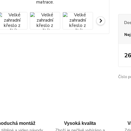
Dos
Nej
26
Číslo p
noduchá montáž
Vysoká kvalita
V
tištěné a video návody
Zboží je pečlivě vybíráno a
Zd