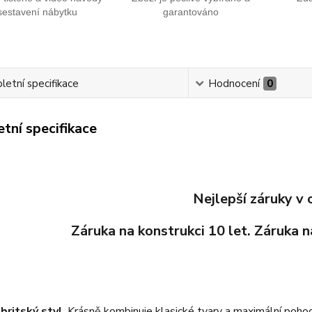
sestavení nábytku
garantováno
etní specifikace
Hodnocení
0
tní specifikace
Nejlepší záruky v 
Záruka na konstrukci 10 let. Záruka n
 britský styl
. Krásně kombinuje klasické tvary a maximální pohod