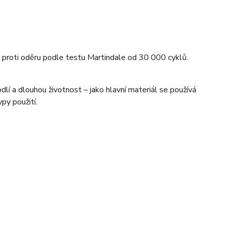
i proti oděru podle testu Martindale od 30 000 cyklů.
lí a dlouhou životnost – jako hlavní materiál se používá
py použití.