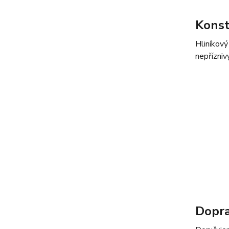
Konst
Hliníkový
nepřízni
Dopra