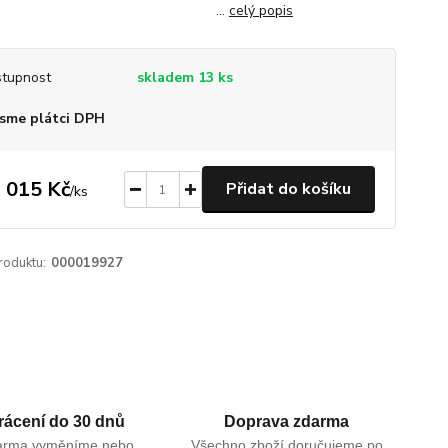
...
celý popis
tupnost
skladem 13 ks
sme plátci DPH
 015 Kč
Přidat do košíku
/
ks
roduktu:
000019927
rácení do 30 dnů
Doprava zdarma
arma vyměníme nebo
Všechno zboží doručujeme po