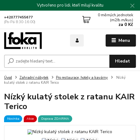
Vytvořeno pro lidi, kteří milují kvalitu
0
měrných jednotek
+420777455677
(m2/b.m/kus)
(Po-Pá 8:30-16:00)
za
0 Kč
Menu
Hledat
Úvod
Zahradní nábytek
Pro restaurace, hotely a kavárny
Nízký
kulatý stolek z ratanu KAIR Terico
Nízký kulatý stolek z ratanu KAIR
Terico
Novinka
Akce
Doprava ZDARMA