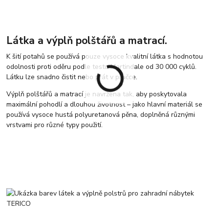
Látka a výplň polštářů a matrací.
K šití potahů se používá pouze vysoce kvalitní látka s hodnotou
odolnosti proti oděru podle testu Martindale od 30 000 cyklů.
Látku lze snadno čistit nebo prát v pračce.
Výplň polštářů a matrací je navržena tak, aby poskytovala
maximální pohodlí a dlouhou životnost – jako hlavní materiál se
používá vysoce hustá polyuretanová pěna, doplněná různými
vrstvami pro různé typy použití.