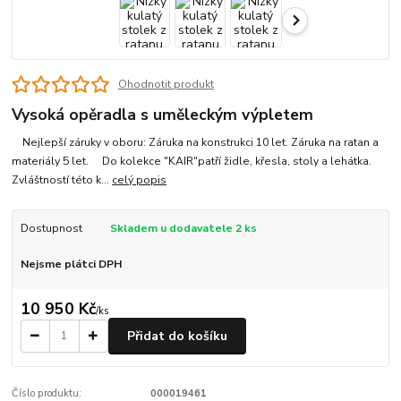
Ohodnotit produkt
Vysoká opěradla s uměleckým výpletem
Nejlepší záruky v oboru: Záruka na konstrukci 10 let. Záruka na ratan a
materiály 5 let. Do kolekce "KAIR"patří židle, křesla, stoly a lehátka.
Zvláštností této k...
celý popis
Dostupnost
Skladem u dodavatele 2 ks
Nejsme plátci DPH
10 950 Kč
/
ks
Přidat do košíku
Číslo produktu:
000019461