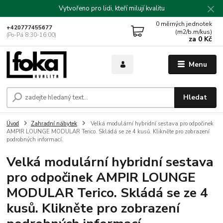
Vytvořeno pro lidi, kteří milují kvalitu
0
měrných jednotek
+420777455677
(m2/b.m/kus)
(Po-Pá 8:30-16:00)
za
0 Kč
Menu
Hledat
Úvod
Zahradní nábytek
Velká modulární hybridní sestava pro odpočinek
AMPIR LOUNGE MODULAR Terico. Skládá se ze 4 kusů. Klikněte pro zobrazení
podrobných informací.
Velká modulární hybridní sestava
pro odpočinek AMPIR LOUNGE
MODULAR Terico. Skládá se ze 4
kusů. Klikněte pro zobrazení