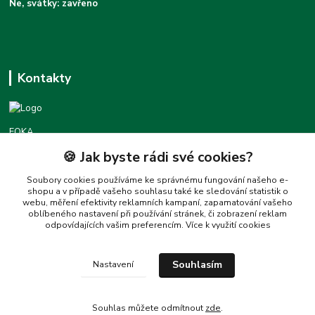
Ne, svátky: zavřeno
Kontakty
FOKA
🍪 Jak byste rádi své cookies?
Podpora foka.cz
+420777455677
Soubory cookies používáme ke správnému fungování našeho e-
shopu a v případě vašeho souhlasu také ke sledování statistik o
(Po-Pá 8:30-16:00)
webu, měření efektivity reklamních kampaní, zapamatování vašeho
oblíbeného nastavení při používání stránek, či zobrazení reklam
love@foka.cz
odpovídajících vašim preferencím.
Více k využití cookies
Souhlasím
Nastavení
Souhlas můžete odmítnout
zde
.