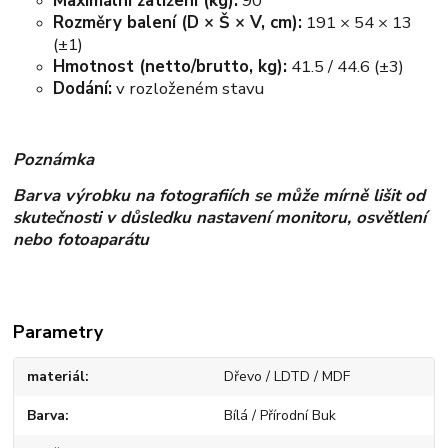
Maximální zatížení (kg):
90
Rozměry balení (D × Š × V, cm):
191 × 54 × 13
(±1)
Hmotnost (netto/brutto, kg):
41.5 / 44.6 (±3)
Dodání:
v rozloženém stavu
Poznámka
Barva výrobku na fotografiích se může mírně lišit od
skutečnosti v důsledku nastavení monitoru, osvětlení
nebo fotoaparátu
Parametry
materiál
Dřevo / LDTD / MDF
Barva
Bílá / Přírodní Buk