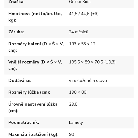
Značka
Gekko Kids
Hmotnost (netto/brutto,
41,5 / 44,6 (±3)
kg)
Záruka
24 měsíců
Rozměry balení (D × Š × V,
193 x 53 x 12
cm)
Vnější rozměry (D × Š × V,
195,5 × 89 × 70,5 (±0,3)
cm)
Dodává se
v rozloženém stavu
Rozměry lůžka (cm)
190 × 80
Úrovně nastavení lůžka
29,8
(cm)
Podmatracník
Lamely
Maximální zatížení (kg)
90