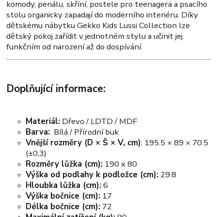
komody, penálu, skříní, postele pro teenagera a psacího
stolu organicky zapadají do moderního interiéru. Díky
dětskému nábytku Gekko Kids Lussi Collection lze
dětský pokoj zařídit v jednotném stylu a učinit jej
funkčním od narození až do dospívání.
Doplňující informace:
Materiál:
Dřevo / LDTD / MDF
Barva:
Bílá / Přírodní buk
Vnější rozměry (D × Š × V, cm)
: 195.5 × 89 × 70.5
(±0,3)
Rozměry lůžka (cm):
190 x 80
Výška od podlahy k podložce (cm):
29.8
Hloubka lůžka (cm):
6
Výška bočnice (cm):
17
Délka bočnice (cm):
72