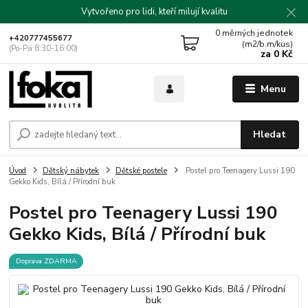
Vytvořeno pro lidi, kteří milují kvalitu
0
měrných jednotek
+420777455677
(m2/b.m/kus)
(Po-Pá 8:30-16:00)
za
0 Kč
Menu
Hledat
Úvod
Dětský nábytek
Dětské postele
Postel pro Teenagery Lussi 190
Gekko Kids, Bílá / Přírodní buk
Postel pro Teenagery Lussi 190
Gekko Kids, Bílá / Přírodní buk
Doprava ZDARMA