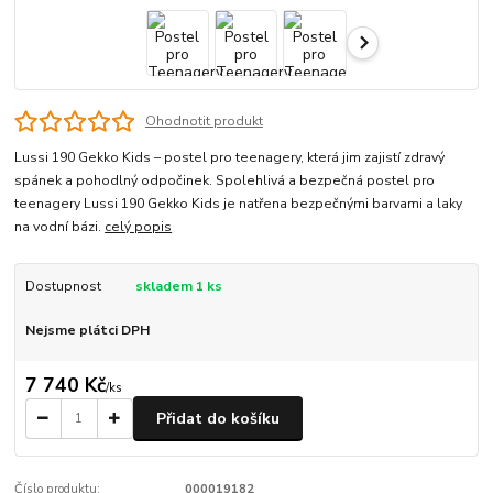
Ohodnotit produkt
Lussi 190 Gekko Kids – postel pro teenagery, která jim zajistí zdravý
spánek a pohodlný odpočinek. Spolehlivá a bezpečná postel pro
teenagery Lussi 190 Gekko Kids je natřena bezpečnými barvami a laky
na vodní bázi.
celý popis
Dostupnost
skladem 1 ks
Nejsme plátci DPH
7 740 Kč
/
ks
Přidat do košíku
Číslo produktu:
000019182