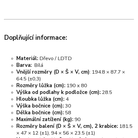
Doplňující informace:
Materiál:
Dřevo / LDTD
Barva:
Bílá
Vnější rozměry (D × Š × V, cm)
: 194.8 × 87.7 ×
64.5 (±0,3)
Rozměry lůžka (cm):
190 x 80
Výška od podlahy k podložce (cm):
28.5
Hloubka lůžka (cm):
4
Výška bočnice (cm):
30
Délka bočnice (cm):
58
Maximální zatížení (kg):
90
Rozměry balení (D × Š × V, cm), 2 krabice:
181.5
× 47 × 12 (±1), 94 × 56 × 23.5 (±1)