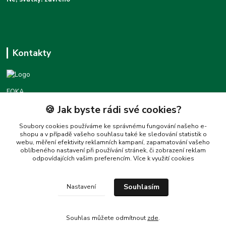
Kontakty
FOKA
🍪 Jak byste rádi své cookies?
Podpora foka.cz
+420777455677
Soubory cookies používáme ke správnému fungování našeho e-
shopu a v případě vašeho souhlasu také ke sledování statistik o
(Po-Pá 8:30-16:00)
webu, měření efektivity reklamních kampaní, zapamatování vašeho
oblíbeného nastavení při používání stránek, či zobrazení reklam
love@foka.cz
odpovídajících vašim preferencím.
Více k využití cookies
Souhlasím
Nastavení
Souhlas můžete odmítnout
zde
.
Vytvořeno na
Eshop-rychle.cz