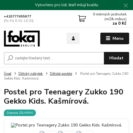
Vytvořeno pro lidi, kteří milují kvalitu
0
měrných jednotek
+420777455677
(m2/b.m/kus)
(Po-Pá 8:30-16:00)
za
0 Kč
Menu
Hledat
Úvod
Dětský nábytek
Dětské postele
Postel pro Teenagery Zukko 190
Gekko Kids. Kašmírová.
Postel pro Teenagery Zukko 190
Gekko Kids. Kašmírová.
Doprava ZDARMA