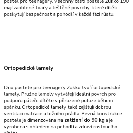
postel pro teenagery. Všechny části postele Zukko 190
mají zaoblené tvary a leštěné povrchy, které dítěti
poskytují bezpečnost a pohodlí v každé fázi růstu.
Ortopedické lamely
Dno postele pro teenagery Zukko tvoří ortopedické
lamely. Pružné lamely vytvářejí ideální povrch pro
podporu páteře dítěte v přirozené poloze během
spánku. Ortopedické lamely také zajišťují dobrou
ventilaci matrace a ložního prádla. Pevná konstrukce
postele je dimenzována n
a zatížení do 90 kg
a je
vyrobena s ohledem na pohodlí a zdraví rostoucího