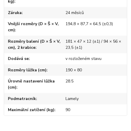
kg)
Záruka
24 měsíců
Vnější rozměry (D × Š × V,
194,8 × 87,7 × 64,5 (±0,3)
cm)
Rozměry balení (D × Š × V,
181 × 47 × 12 (±1) / 94 × 56 ×
cm), 2 krabice
23,5 (±1)
Dodává se
v rozloženém stavu
Rozměry lůžka (cm)
190 × 80
Úrovně nastavení lůžka
28.5
(cm)
Podmatracník
Lamely
Maximální zatížení (kg)
90