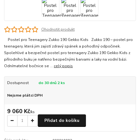
Ohodnotit produkt
Postel pro Teenagery Zukko 190 Gekko Kids Zukko 190 – postel pro
teenagery, která jim zajistí zdravý spánek a pohodlný odpočinek.
Spolehlivé a bezpečné postel pro teenagery Zukko 190 Gekko Kids z
přírodního buku je natřeno bezpečnými barvami a laky na vodní bázi.
Odnímatelné bočnice se ...
celý popis
Dostupnost
do 30 dnů 2 ks
Nejsme plátci DPH
9 060 Kč
/
ks
Přidat do košíku