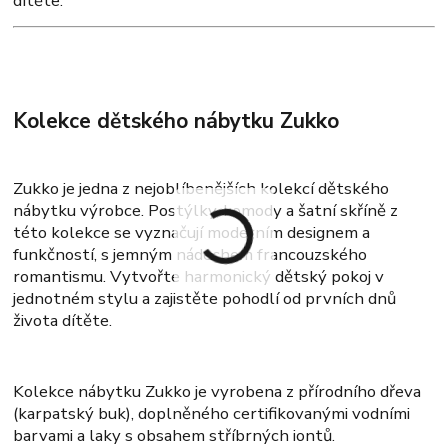
dítěte.
Kolekce dětského nábytku Zukko
Zukko je jedna z nejoblíbenějších kolekcí dětského
nábytku výrobce. Postýlky, komody a šatní skříně z
této kolekce se vyznačují moderním designem a
funkčností, s jemným nádechem francouzského
romantismu. Vytvořte harmonický dětský pokoj v
jednotném stylu a zajistěte pohodlí od prvních dnů
života dítěte.
Kolekce nábytku Zukko je vyrobena z přírodního dřeva
(karpatský buk), doplněného certifikovanými vodními
barvami a laky s obsahem stříbrných iontů.