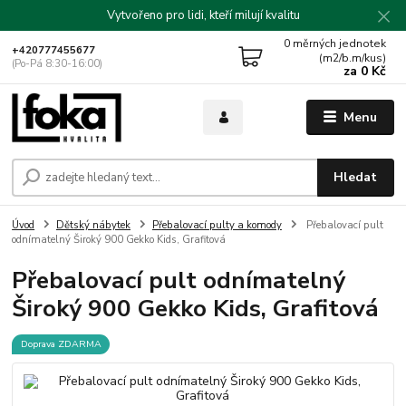
Vytvořeno pro lidi, kteří milují kvalitu
0
měrných jednotek
+420777455677
(m2/b.m/kus)
(Po-Pá 8:30-16:00)
za
0 Kč
Menu
Hledat
Úvod
Dětský nábytek
Přebalovací pulty a komody
Přebalovací pult
odnímatelný Široký 900 Gekko Kids, Grafitová
Přebalovací pult odnímatelný
Široký 900 Gekko Kids, Grafitová
Doprava ZDARMA