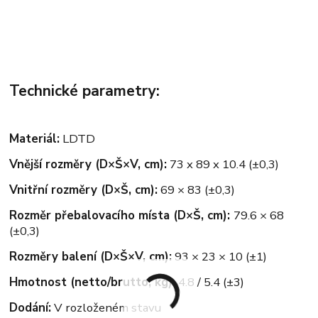
Technické parametry:
Materiál:
LDTD
Vnější rozměry (D×Š×V, cm):
73 x 89 x 10.4 (±0,3)
Vnitřní rozměry (D×Š, cm):
69 × 83 (±0,3)
Rozměr přebalovacího místa
(D×Š, cm):
79.6 × 68
(±0,3)
Rozměry balení (D×Š×V, cm):
93 × 23 × 10 (±1)
Hmotnost (netto/brutto, kg):
4.8 / 5.4 (±3)
Dodání:
V rozloženém stavu