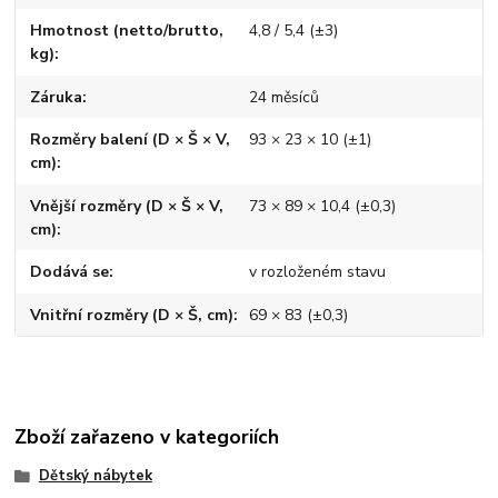
Hmotnost (netto/brutto,
4,8 / 5,4 (±3)
kg)
Záruka
24 měsíců
Rozměry balení (D × Š × V,
93 × 23 × 10 (±1)
cm)
Vnější rozměry (D × Š × V,
73 × 89 × 10,4 (±0,3)
cm)
Dodává se
v rozloženém stavu
Vnitřní rozměry (D × Š, cm)
69 × 83 (±0,3)
Zboží zařazeno v kategoriích
Dětský nábytek