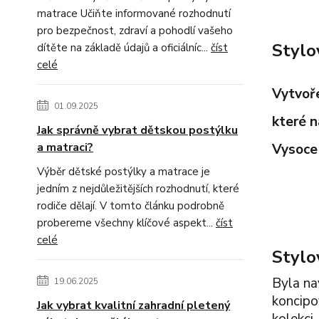
matrace Učiňte informované rozhodnutí
pro bezpečnost, zdraví a pohodlí vašeho
Stylo
dítěte na základě údajů a oficiálníc...
číst
celé
Vytvoře
01.09.2025
které n
Jak správně vybrat dětskou postýlku
a matraci?
Vysoce 
Výběr dětské postýlky a matrace je
jedním z nejdůležitějších rozhodnutí, které
rodiče dělají. V tomto článku podrobně
probereme všechny klíčové aspekt...
číst
celé
Stylo
Byla na
19.06.2025
koncipo
Jak vybrat kvalitní zahradní pletený