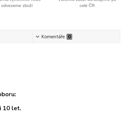
odvezeme zboží
celé ČR
Komentáře
0
oboru:
 10 let.