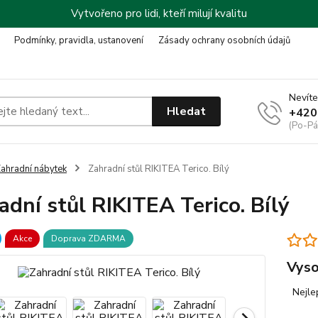
Vytvořeno pro lidi, kteří milují kvalitu
Podmínky, pravidla, ustanovení
Zásady ochrany osobních údajů
Nevíte
Hledat
+420
(Po-Pá
ahradní nábytek
Zahradní stůl RIKITEA Terico. Bílý
adní stůl RIKITEA Terico. Bílý
Akce
Doprava ZDARMA
Vyso
Nejlepší záruky v oboru: Záruka na konstrukci 10 let.