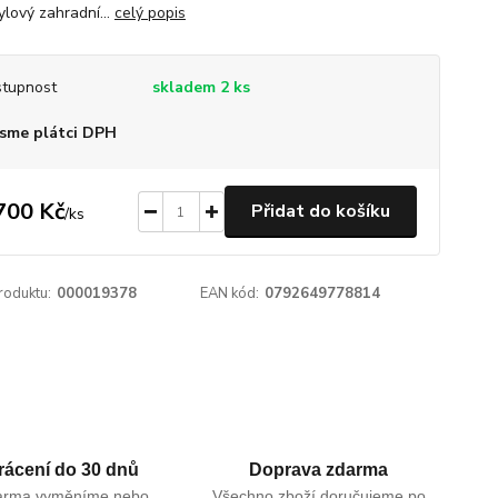
ylový zahradní...
celý popis
tupnost
skladem 2 ks
sme plátci DPH
700 Kč
Přidat do košíku
/
ks
roduktu:
000019378
EAN kód:
0792649778814
rácení do 30 dnů
Doprava zdarma
arma vyměníme nebo
Všechno zboží doručujeme po