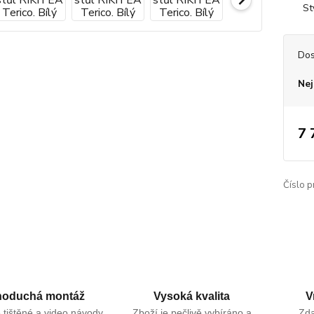
St
Dos
Nej
7 
Číslo p
noduchá montáž
Vysoká kvalita
V
tištěné a video návody
Zboží je pečlivě vybíráno a
Zd