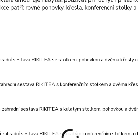
, která umožňuje nábytek používat při různých příležit
ce patří: rovné pohovky, křesla, konferenční stolky a v