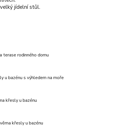
ostech.
elký jídelní stůl.