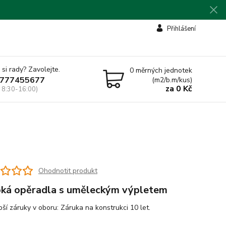
Přihlášení
 si rady? Zavolejte.
0
měrných jednotek
777455677
(m2/b.m/kus)
za
0 Kč
 8:30-16:00)
Ohodnotit produkt
ká opěradla s uměleckým výpletem