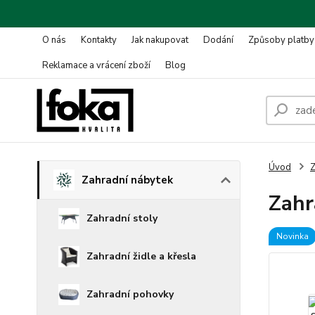
O nás
Kontakty
Jak nakupovat
Dodání
Způsoby platby
Reklamace a vrácení zboží
Blog
Úvod
Z
Zahradní nábytek
Zahr
Zahradní stoly
Novinka
Zahradní židle a křesla
Zahradní pohovky