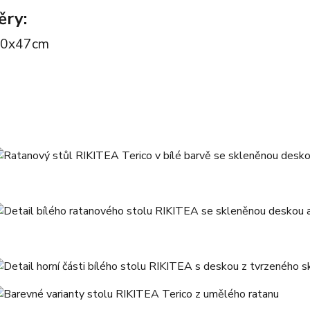
ry:
 80x47cm